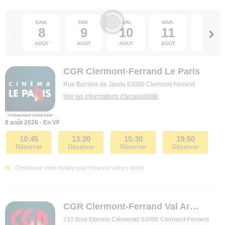
SAM.
DIM.
LUN.
MAR.
MER.
8
9
10
11
12
AOÛT
AOÛT
AOÛT
AOÛT
AOÛT
CGR Clermont-Ferrand Le Paris
Rue Barrière de Jaude 63000 Clermont-Ferrand
Voir les informations d'accessibilité
8 août 2026 - En VF
10:45
13:20
15:30
19:50
Réserver
Réserver
Réserver
Réserver
Choisissez votre horaire pour réserver votre e-ticket.
CGR Clermont-Ferrand Val Arena
210 Blvd Etienne Clémentel 63000 Clermont-Ferrand