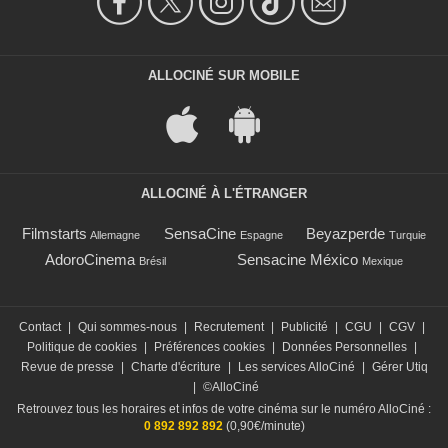
ALLOCINÉ SUR MOBILE
ALLOCINÉ À L'ÉTRANGER
Filmstarts
SensaCine
Beyazperde
Allemagne
Espagne
Turquie
AdoroCinema
Sensacine México
Brésil
Mexique
Contact
|
Qui sommes-nous
|
Recrutement
|
Publicité
|
CGU
|
CGV
|
Politique de cookies
|
Préférences cookies
|
Données Personnelles
|
Revue de presse
|
Charte d'écriture
|
Les services AlloCiné
|
Gérer Utiq
|
©AlloCiné
Retrouvez tous les horaires et infos de votre cinéma sur le numéro AlloCiné :
0 892 892 892
(0,90€/minute)