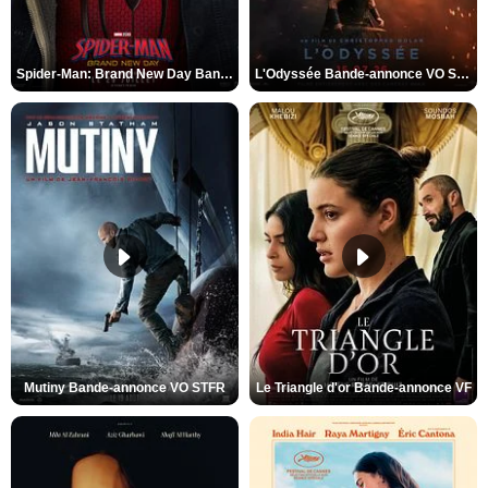
Spider-Man: Brand New Day Bande-annonce VO STFR
L'Odyssée Bande-annonce VO STFR
Mutiny Bande-annonce VO STFR
Le Triangle d'or Bande-annonce VF