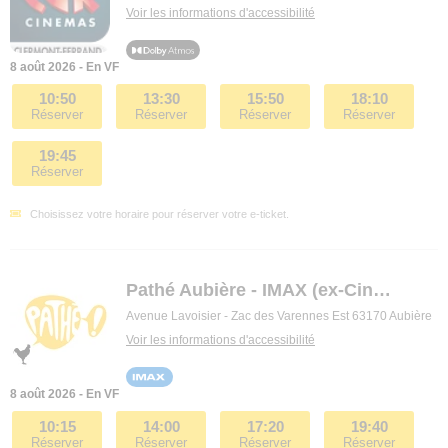
Voir les informations d'accessibilité
8 août 2026 - En VF
10:50
13:30
15:50
18:10
Réserver
Réserver
Réserver
Réserver
19:45
Réserver
Choisissez votre horaire pour réserver votre e-ticket.
Pathé Aubière - IMAX (ex-Ciné Dôme)
Avenue Lavoisier - Zac des Varennes Est 63170 Aubière
Voir les informations d'accessibilité
8 août 2026 - En VF
10:15
14:00
17:20
19:40
Réserver
Réserver
Réserver
Réserver