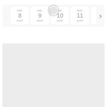
SAM.
DIM.
LUN.
MAR.
MER.
8
9
10
11
12
AOÛT
AOÛT
AOÛT
AOÛT
AOÛT