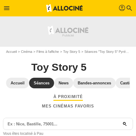
profil
menu
search
Accueil
Cinéma
Films à l'affiche
Toy Story 5
Séances "Toy Story 5" Pyrénées Atlantiques
Toy Story 5
Accueil
Séances
News
Bandes-annonces
Casting
À PROXIMITÉ
MES CINÉMAS FAVORIS
Vous êtes localisé à Pau