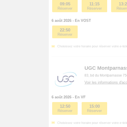
09:05
11:15
13:
Réserver
Réserver
Réser
6 août 2026 - En VOST
22:50
Réserver
Choisissez votre horaire pour réserver votre e-tick
UGC Montparnas
83, bd du Montparnasse 75
Voir les informations d'acc
6 août 2026 - En VF
12:50
15:00
Réserver
Réserver
Choisissez votre horaire pour réserver votre e-tick