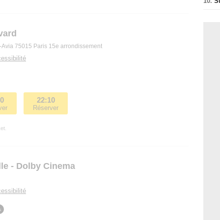
10.
S
vard
e-Avia 75015 Paris 15e arrondissement
essibilité
00
22:10
ver
Réserver
et.
le - Dolby Cinema
essibilité