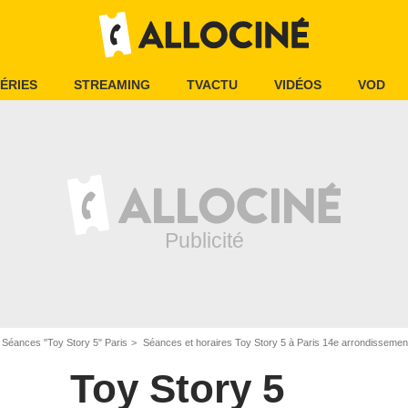
ÉRIES
STREAMING
TVACTU
VIDÉOS
VOD
Séances "Toy Story 5" Paris
Séances et horaires Toy Story 5 à Paris 14e arrondissemen
Toy Story 5