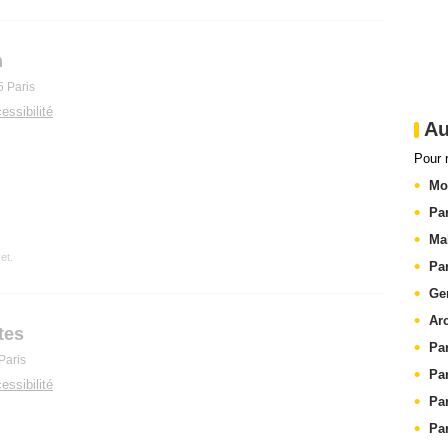
n
5 Paris
essibilité
Au
Pour 
Mo
Pa
Ma
et.
Pa
Gen
Arc
tes
Pa
Paris
Pa
essibilité
Pa
Pa