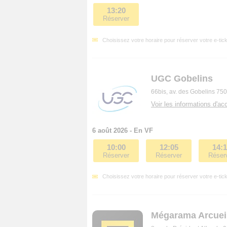
13:20
Réserver
Choisissez votre horaire pour réserver votre e-tick
UGC Gobelins
66bis, av. des Gobelins 75
Voir les informations d'acc
6 août 2026 - En VF
10:00
12:05
14:
Réserver
Réserver
Réser
Choisissez votre horaire pour réserver votre e-tick
Mégarama Arcuei