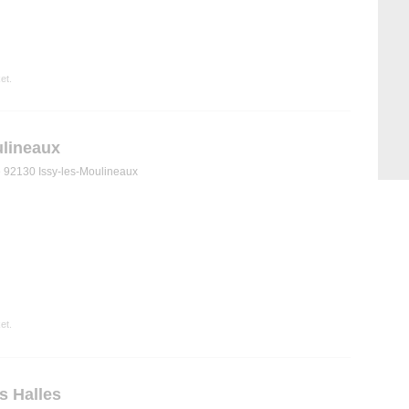
et.
ulineaux
 92130 Issy-les-Moulineaux
et.
s Halles