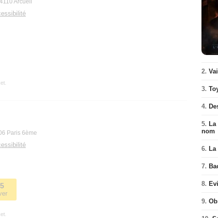
4110 Arcueil
essibilité
2.
Va
et.
3.
To
4.
De
5.
La 
nom
06 Paris 6ème
essibilité
6.
La 
7.
Ba
8.
Ev
35
ver
9.
Ob
et.