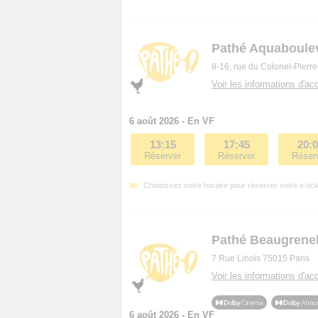
Pathé Aquaboule
8-16, rue du Colonel-Pierr
Voir les informations d'acc
6 août 2026 - En VF
13:15
17:45
20:
Réserver
Réserver
Réser
Choisissez votre horaire pour réserver votre e-tick
Pathé Beaugrenel
7 Rue Linois 75015 Paris
Voir les informations d'acc
6 août 2026 - En VF