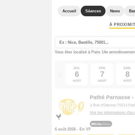
Accueil
Séances
News
Ba
À PROXIMI
Vous êtes localisé à Paris 14e arrondissemen
JEU.
VEN.
SAM.
6
7
8
AOÛT
AOÛT
AOÛT
Pathé Parnasse 
3 Rue d'Odessa 75014 Pari
Voir les informations d'acc
6 août 2026 - En VF