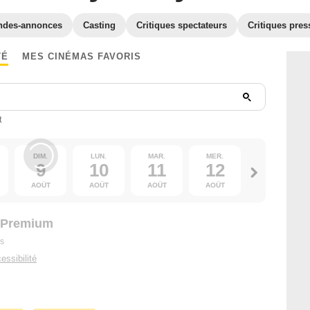
ndes-annonces
Casting
Critiques spectateurs
Critiques pres
TÉ
MES CINÉMAS FAVORIS
t
DIM.
LUN.
MAR.
MER.
JEU.
9
10
11
12
13
AOÛT
AOÛT
AOÛT
AOÛT
AOÛT
- Premium
s
essibilité