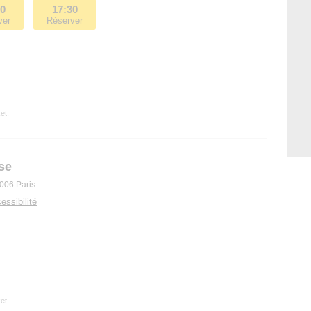
20
17:30
ver
Réserver
et.
se
006 Paris
essibilité
et.