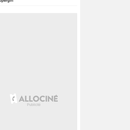
upergirl