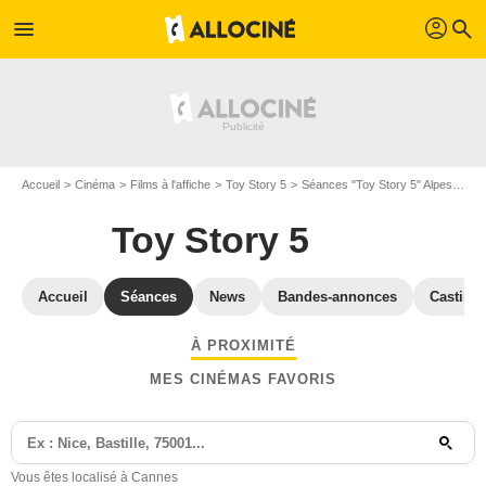
profil
menu
search
Accueil
Cinéma
Films à l'affiche
Toy Story 5
Séances "Toy Story 5" Alpes-Maritimes
Toy Story 5
Accueil
Séances
News
Bandes-annonces
Casting
À PROXIMITÉ
MES CINÉMAS FAVORIS
Vous êtes localisé à Cannes