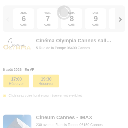
JEU.
VEN.
SAM.
DIM.
LUN.
6
7
8
9
10
AOÛT
AOÛT
AOÛT
AOÛT
AOÛT
Cinéma Olympia Cannes salles 5 à 9
5 Rue de la Pompe 06400 Cannes
6 août 2026 - En VF
17:00
19:30
Réserver
Réserver
Choisissez votre horaire pour réserver votre e-ticket.
Cineum Cannes - IMAX
230 avenue Francis Tonner 06150 Cannes