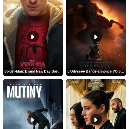
Spider-Man: Brand New Day Bande-annonce VO STFR
L'Odyssée Bande-annonce VO STFR