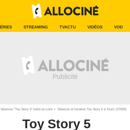
ÉRIES
STREAMING
TVACTU
VIDÉOS
VOD
Séances "Toy Story 5" Indre-et-Loire
Séances et horaires Toy Story 5 à Tours (37000)
Toy Story 5