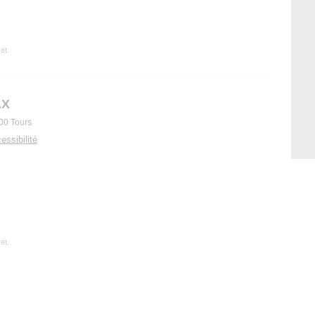
et.
AX
00 Tours
essibilité
et.