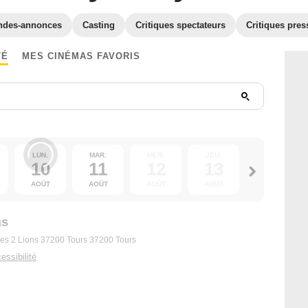
ndes-annonces
Casting
Critiques spectateurs
Critiques pres
TÉ
MES CINÉMAS FAVORIS
LUN.
MAR.
MER.
JEU.
VEN.
10
11
12
13
14
AOÛT
AOÛT
AOÛT
AOÛT
AOÛT
ns
 des 2 Lions 37200 Tours 37200 Tours
essibilité