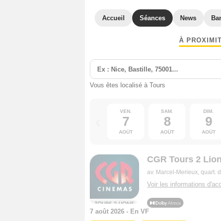
Accueil
Séances
News
Ba
À PROXIMI
Vous êtes localisé à Tours
VEN.
SAM.
DIM.
7
8
9
AOÛT
AOÛT
AOÛT
CGR Tours 2 Lio
av. Marcel-Merieux, quart.
Voir les informations d'acc
7 août 2026 - En VF