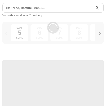
Vous êtes localisé à Chambéry
SAM.
DIM.
LUN.
MAR.
MER.
5
6
7
8
9
SEPT.
SEPT.
SEPT.
SEPT.
SEPT.