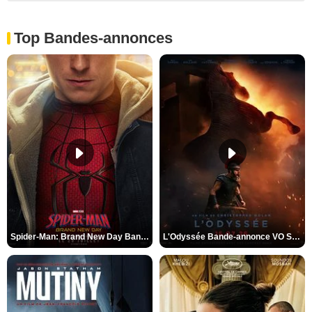
Top Bandes-annonces
Spider-Man: Brand New Day Bande-annonce VO STFR
L'Odyssée Bande-annonce VO STFR