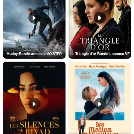
Mutiny Bande-annonce VO STFR
Le Triangle d'or Bande-annonce VF