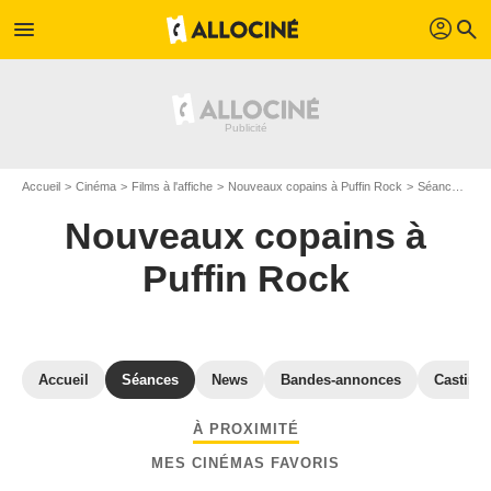
profil
menu
search
Accueil
Cinéma
Films à l'affiche
Nouveaux copains à Puffin Rock
Séances "Nouveaux copains à Puffin Rock" Savoie
Nouveaux copains à
Puffin Rock
Accueil
Séances
News
Bandes-annonces
Casting
À PROXIMITÉ
MES CINÉMAS FAVORIS