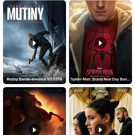
Mutiny Bande-annonce VO STFR
Spider-Man: Brand New Day Bande-annonce VO STFR