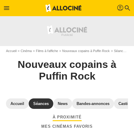
profil
menu
search
Accueil
Cinéma
Films à l'affiche
Nouveaux copains à Puffin Rock
Séances "Nouveaux copains à Puffin Rock" Seine-Maritime
Nouveaux copains à
Puffin Rock
Accueil
Séances
News
Bandes-annonces
Casting
À PROXIMITÉ
MES CINÉMAS FAVORIS