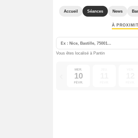
Accueil
Séances
News
Ba
À PROXIMI
Vous êtes localisé à Pantin
MER.
JEU.
VEN.
10
11
12
FÉVR.
FÉVR.
FÉVR.