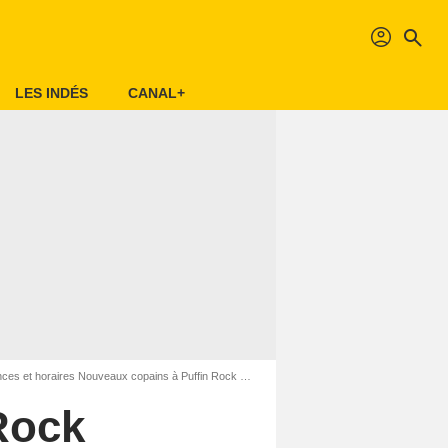
profil
search
LES INDÉS
CANAL+
s et horaires Nouveaux copains à Puffin Rock à Pantin (93500)
Rock