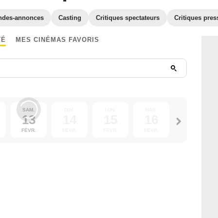
ndes-annonces
Casting
Critiques spectateurs
Critiques pres
TÉ
MES CINÉMAS FAVORIS
SAM.
DIM.
LUN.
MAR.
MER.
13
14
15
16
17
FÉVR.
FÉVR.
FÉVR.
FÉVR.
FÉVR.