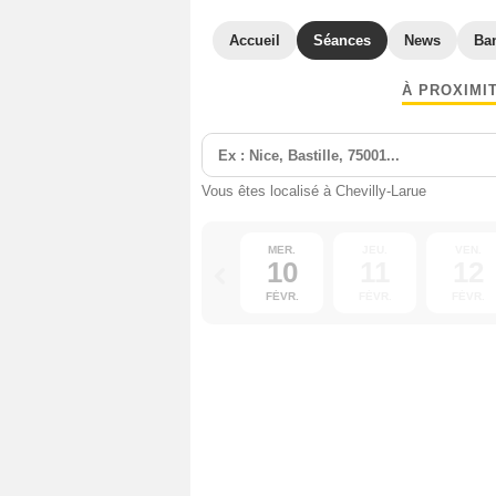
Accueil
Séances
News
Ba
À PROXIMI
Vous êtes localisé à Chevilly-Larue
MER.
JEU.
VEN.
10
11
12
FÉVR.
FÉVR.
FÉVR.