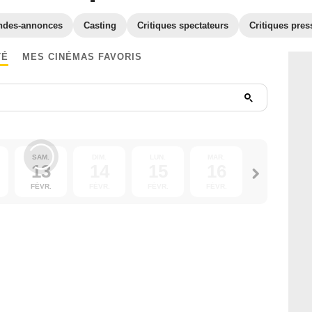
ndes-annonces
Casting
Critiques spectateurs
Critiques pres
TÉ
MES CINÉMAS FAVORIS
SAM.
DIM.
LUN.
MAR.
MER.
13
14
15
16
17
FÉVR.
FÉVR.
FÉVR.
FÉVR.
FÉVR.