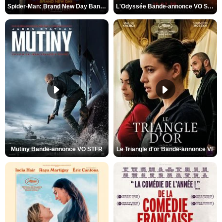
Spider-Man: Brand New Day Bande-annonce VO STFR
L'Odyssée Bande-annonce VO STFR
Mutiny Bande-annonce VO STFR
Le Triangle d'or Bande-annonce VF