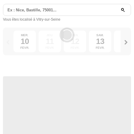
Vous êtes localisé à Vitry-sur-Seine
MER.
JEU.
VEN.
SAM.
DIM.
10
11
12
13
14
FÉVR.
FÉVR.
FÉVR.
FÉVR.
FÉVR.