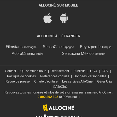
ALLOCINÉ SUR MOBILE
ALLOCINÉ À L'ÉTRANGER
Filmstarts
SensaCine
Beyazperde
Allemagne
Espagne
Turquie
AdoroCinema
Sensacine México
Brésil
Mexique
Contact
|
Qui sommes-nous
|
Recrutement
|
Publicité
|
CGU
|
CGV
|
Politique de cookies
|
Préférences cookies
|
Données Personnelles
|
Revue de presse
|
Charte d'écriture
|
Les services AlloCiné
|
Gérer Utiq
|
©AlloCiné
Retrouvez tous les horaires et infos de votre cinéma sur le numéro AlloCiné :
0 892 892 892
(0,90€/minute)