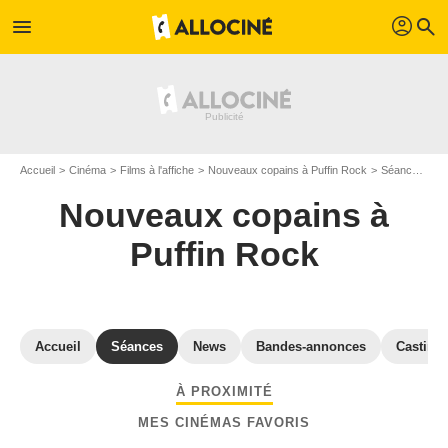
profil
menu
search
Accueil
Cinéma
Films à l'affiche
Nouveaux copains à Puffin Rock
Séances "Nouveaux copains à Puffin Rock" Val-de-Marne
Nouveaux copains à
Puffin Rock
Accueil
Séances
News
Bandes-annonces
Casting
À PROXIMITÉ
MES CINÉMAS FAVORIS