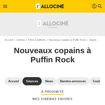
profil
menu
search
Accueil
Cinéma
Films à l'affiche
Nouveaux copains à Puffin Rock
Séances "Nouveaux copains à Puffin Rock" Corse-du-Sud
Nouveaux copains à
Puffin Rock
Accueil
Séances
News
Bandes-annonces
Casting
À PROXIMITÉ
MES CINÉMAS FAVORIS