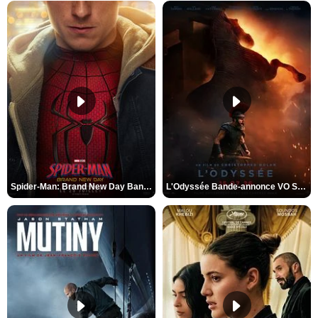
Spider-Man: Brand New Day Bande-annonce VO STFR
L'Odyssée Bande-annonce VO STFR