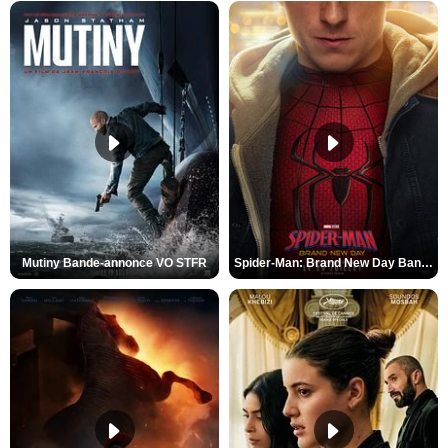
Mutiny Bande-annonce VO STFR
Spider-Man: Brand New Day Bande-annonce VO STFR