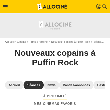
profil
menu
search
Accueil
Cinéma
Films à l'affiche
Nouveaux copains à Puffin Rock
Séances "Nouveaux copains à Puffin Rock" Indre-et-Loire
Nouveaux copains à
Puffin Rock
Accueil
Séances
News
Bandes-annonces
Casting
À PROXIMITÉ
MES CINÉMAS FAVORIS