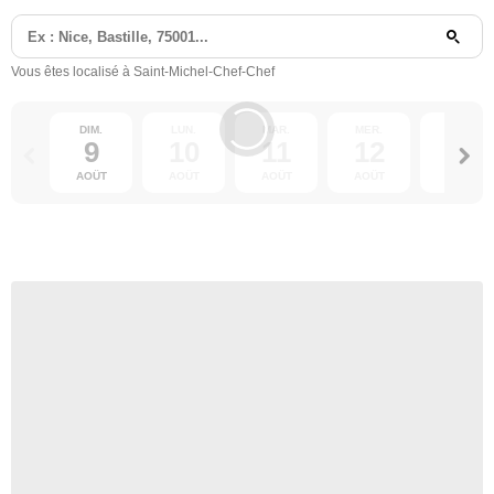
Vous êtes localisé à Saint-Michel-Chef-Chef
DIM.
LUN.
MAR.
MER.
JEU.
9
10
11
12
13
AOÛT
AOÛT
AOÛT
AOÛT
AOÛT