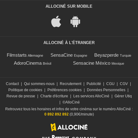
ALLOCINÉ SUR MOBILE
ALLOCINÉ À L'ÉTRANGER
Filmstarts
SensaCine
Beyazperde
Allemagne
Espagne
Turquie
AdoroCinema
Sensacine México
Brésil
Mexique
Contact
|
Qui sommes-nous
|
Recrutement
|
Publicité
|
CGU
|
CGV
|
Politique de cookies
|
Préférences cookies
|
Données Personnelles
|
Revue de presse
|
Charte d'écriture
|
Les services AlloCiné
|
Gérer Utiq
|
©AlloCiné
Retrouvez tous les horaires et infos de votre cinéma sur le numéro AlloCiné :
0 892 892 892
(0,90€/minute)