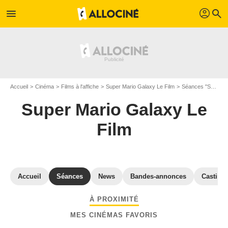
profil
menu
search
Accueil
Cinéma
Films à l'affiche
Super Mario Galaxy Le Film
Séances "Super Mario Galaxy Le Film" Loire-Atlantique
Super Mario Galaxy Le
Film
Accueil
Séances
News
Bandes-annonces
Casting
À PROXIMITÉ
MES CINÉMAS FAVORIS