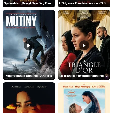
Spider-Man: Brand New Day Bande-annonce VO STFR
L'Odyssée Bande-annonce VO STFR
Mutiny Bande-annonce VO STFR
Le Triangle d'or Bande-annonce VF