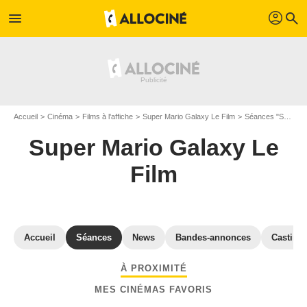
profil
menu
search
Accueil
Cinéma
Films à l'affiche
Super Mario Galaxy Le Film
Séances "Super Mario Galaxy Le Film" Nord
Super Mario Galaxy Le
Film
Accueil
Séances
News
Bandes-annonces
Casting
À PROXIMITÉ
MES CINÉMAS FAVORIS