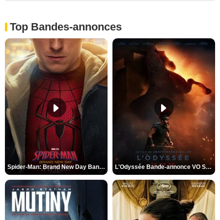
Top Bandes-annonces
Spider-Man: Brand New Day Bande-annonce VO STFR
L'Odyssée Bande-annonce VO STFR