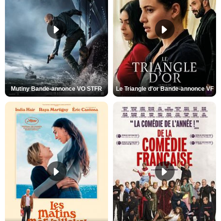
Mutiny Bande-annonce VO STFR
Le Triangle d'or Bande-annonce VF