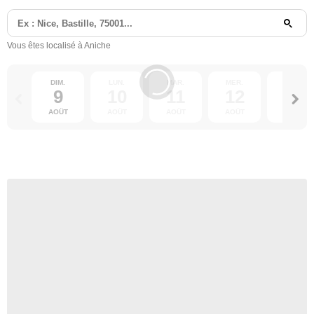
Vous êtes localisé à Aniche
DIM.
LUN.
MAR.
MER.
JEU.
9
10
11
12
13
AOÛT
AOÛT
AOÛT
AOÛT
AOÛT