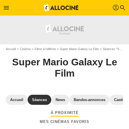
profil
menu
search
Accueil
Cinéma
Films à l'affiche
Super Mario Galaxy Le Film
Séances "Super Mario Galaxy Le Film" Haute-Garonne
Super Mario Galaxy Le
Film
Accueil
Séances
News
Bandes-annonces
Casting
À PROXIMITÉ
MES CINÉMAS FAVORIS