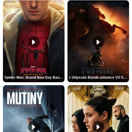
Spider-Man: Brand New Day Bande-annonce VO STFR
L'Odyssée Bande-annonce VO STFR