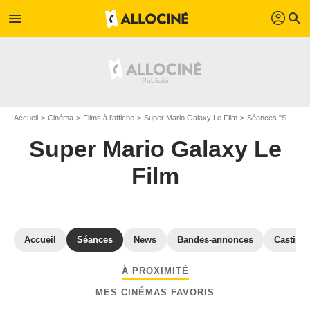
profil
menu
search
Accueil
Cinéma
Films à l'affiche
Super Mario Galaxy Le Film
Séances "Super Mario Galaxy Le Film" Haute-Garonne
Super Mario Galaxy Le
Film
Accueil
Séances
News
Bandes-annonces
Casting
À PROXIMITÉ
MES CINÉMAS FAVORIS