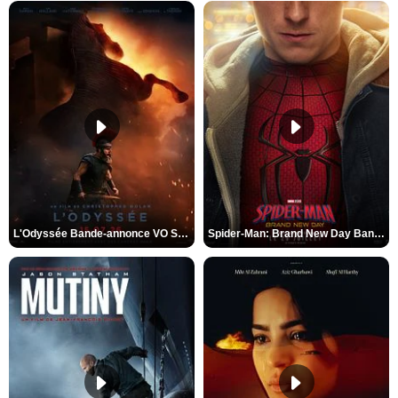
L'Odyssée Bande-annonce VO STFR
Spider-Man: Brand New Day Bande-annonce VO STFR