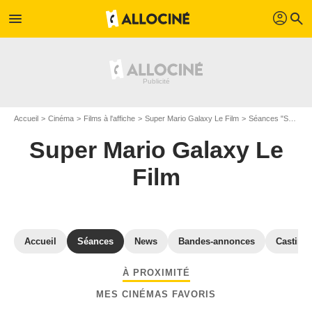
profil
menu
search
Accueil
Cinéma
Films à l'affiche
Super Mario Galaxy Le Film
Séances "Super Mario Galaxy Le Film" Gironde
Super Mario Galaxy Le
Film
Accueil
Séances
News
Bandes-annonces
Casting
À PROXIMITÉ
MES CINÉMAS FAVORIS