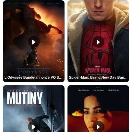
L'Odyssée Bande-annonce VO STFR
Spider-Man: Brand New Day Bande-annonce VO STFR