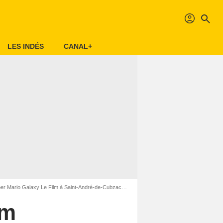
profil
search
LES INDÉS
CANAL+
Mario Galaxy Le Film à Saint-André-de-Cubzac (33240)
lm