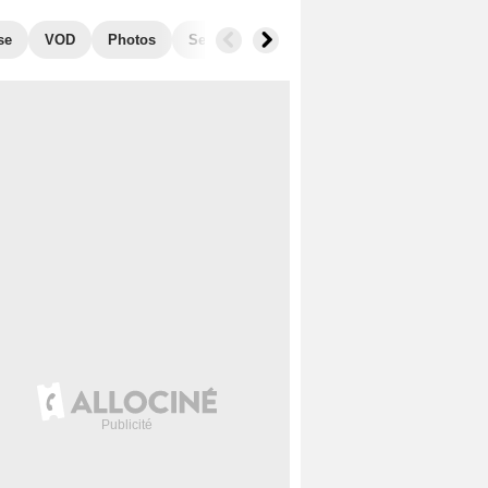
se
VOD
Photos
Secrets de tournage
Box Office