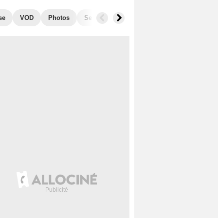
se
VOD
Photos
Secrets de tournage
Box Office