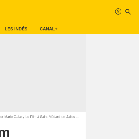
profil
search
LES INDÉS
CANAL+
Mario Galaxy Le Film à Saint-Médard-en-Jalles (33160)
lm