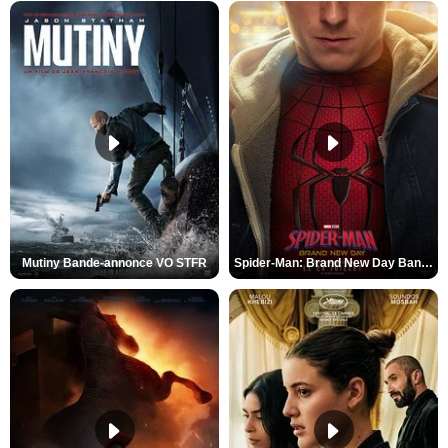
Mutiny Bande-annonce VO STFR
Spider-Man: Brand New Day Bande-annonce VO STFR