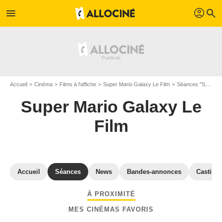
profil
menu
search
Accueil
Cinéma
Films à l'affiche
Super Mario Galaxy Le Film
Séances "Super Mario Galaxy Le Film" Hérault
Super Mario Galaxy Le
Film
Accueil
Séances
News
Bandes-annonces
Casting
À PROXIMITÉ
MES CINÉMAS FAVORIS