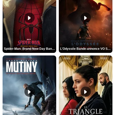
Spider-Man: Brand New Day Bande-annonce VO STFR
L'Odyssée Bande-annonce VO STFR