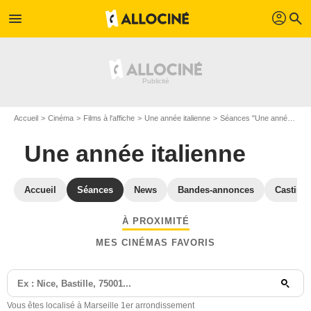
profil
menu
search
Accueil
Cinéma
Films à l'affiche
Une année italienne
Séances "Une année italienne" Marseille
Une année italienne
Accueil
Séances
News
Bandes-annonces
Casting
À PROXIMITÉ
MES CINÉMAS FAVORIS
Vous êtes localisé à Marseille 1er arrondissement