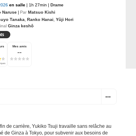
 2026
en salle
|
1h 27min
|
Drame
o Naruse
Par
Matsuo Kishi
|
nuyo Tanaka
,
Ranko Hanai
,
Yûji Hori
ginal
Ginza keshô
urs
Mes amis
--
tiques
in de carrière, Yukiko Tsuji travaille sans relâche au
imé de Ginza à Tokyo, pour subvenir aux besoins de