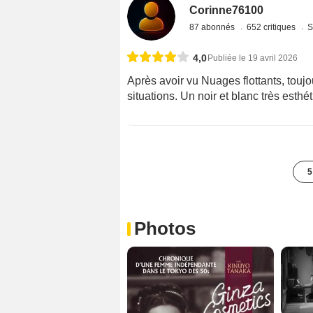
Corinne76100
87 abonnés
652 critiques
S
4,0
Publiée le 19 avril 2026
Après avoir vu Nuages flottants, touj
situations. Un noir et blanc très esthé
5
Photos