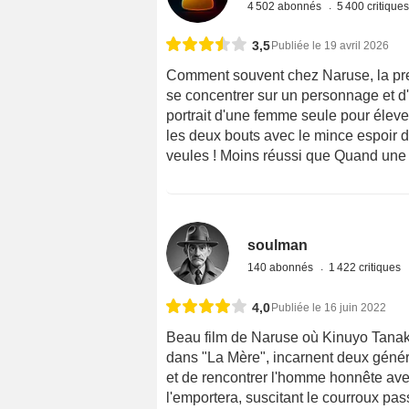
4 502 abonnés
5 400 critique
3,5
Publiée le 19 avril 2026
Comment souvent chez Naruse, la premi
se concentrer sur un personnage et d'en
portrait d'une femme seule pour élever
les deux bouts avec le mince espoir 
veules ! Moins réussi que Quand une f
soulman
140 abonnés
1 422 critiques
4,0
Publiée le 16 juin 2022
Beau film de Naruse où Kinuyo Tanak
dans "La Mère", incarnent deux généra
et de rencontrer l'homme honnête avec 
l'emportera, suscitant le courroux pa