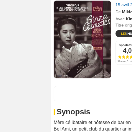
15 avril
De
Miki
Avec
Ki
Titre ori
Spectate
4,0
39 notes, 5 cri
Synopsis
Mère célibataire et hôtesse de bar en f
Bel Ami, un petit club du quartier an