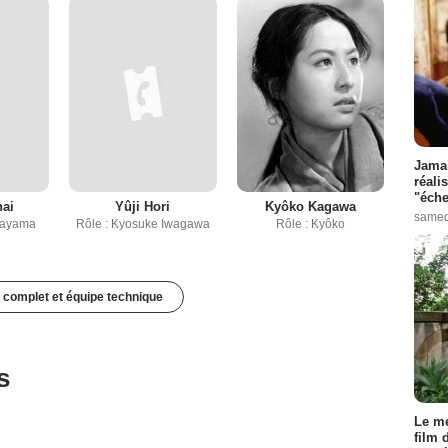
Jamai
réali
"éche
nai
Yûji Hori
Kyôko Kagawa
samed
Sayama
Rôle : Kyosuke Iwagawa
Rôle : Kyôko
 complet et équipe technique
s
Le me
film 