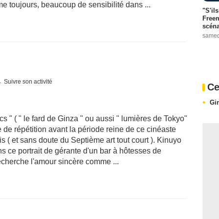
 toujours, beaucoup de sensibilité dans ...
"S'il
Freem
scéna
samed
Suivre son activité
Ce
Gi
s " ( " le fard de Ginza " ou aussi " lumières de Tokyo"
 de répétition avant la période reine de ce cinéaste
s ( et sans doute du Septième art tout court ). Kinuyo
 ce portrait de gérante d'un bar à hôtesses de
recherche l'amour sincère comme ...