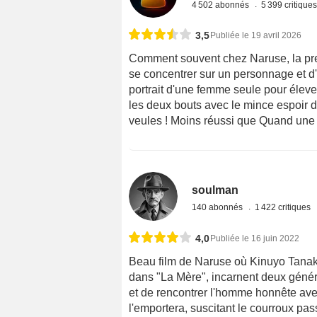
4 502 abonnés
5 399 critique
3,5
Publiée le 19 avril 2026
Comment souvent chez Naruse, la premi
se concentrer sur un personnage et d'en
portrait d'une femme seule pour élever
les deux bouts avec le mince espoir 
veules ! Moins réussi que Quand une f
soulman
140 abonnés
1 422 critiques
4,0
Publiée le 16 juin 2022
Beau film de Naruse où Kinuyo Tanak
dans "La Mère", incarnent deux généra
et de rencontrer l'homme honnête avec 
l'emportera, suscitant le courroux pa