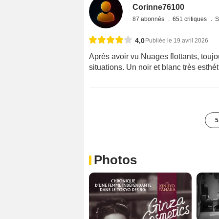
Corinne76100
87 abonnés
651 critiques
S
4,0
Publiée le 19 avril 2026
Après avoir vu Nuages flottants, touj
situations. Un noir et blanc très esthé
5
Photos