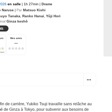
 2026
en salle
|
1h 27min
|
Drame
o Naruse
Par
Matsuo Kishi
|
nuyo Tanaka
,
Ranko Hanai
,
Yûji Hori
ginal
Ginza keshô
urs
Mes amis
--
tiques
in de carrière, Yukiko Tsuji travaille sans relâche au
imé de Ginza à Tokyo, pour subvenir aux besoins de