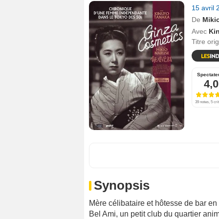
15 avril
De
Miki
Avec
Ki
Titre ori
Spectate
4,0
39 notes, 5 cri
Synopsis
Mère célibataire et hôtesse de bar en f
Bel Ami, un petit club du quartier an