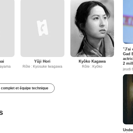
"J'ai
Gad E
actri
nai
Yûji Hori
Kyôko Kagawa
2 mil
Sayama
Rôle : Kyosuke Iwagawa
Rôle : Kyôko
jeudi 
 complet et équipe technique
s
Under