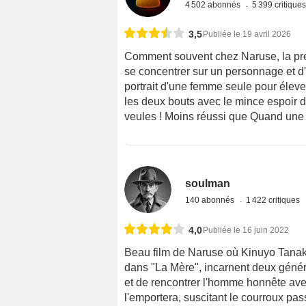
4 502 abonnés
5 399 critique
3,5
Publiée le 19 avril 2026
Comment souvent chez Naruse, la premi
se concentrer sur un personnage et d'en
portrait d'une femme seule pour élever
les deux bouts avec le mince espoir 
veules ! Moins réussi que Quand une f
soulman
140 abonnés
1 422 critiques
4,0
Publiée le 16 juin 2022
Beau film de Naruse où Kinuyo Tanak
dans "La Mère", incarnent deux généra
et de rencontrer l'homme honnête avec 
l'emportera, suscitant le courroux pa