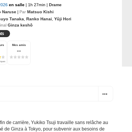
 2026
en salle
|
1h 27min
|
Drame
o Naruse
Par
Matsuo Kishi
|
nuyo Tanaka
,
Ranko Hanai
,
Yûji Hori
ginal
Ginza keshô
urs
Mes amis
--
tiques
in de carrière, Yukiko Tsuji travaille sans relâche au
imé de Ginza à Tokyo, pour subvenir aux besoins de