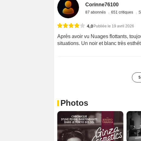
Corinne76100
87 abonnés
651 critiques
S
4,0
Publiée le 19 avril 2026
Après avoir vu Nuages flottants, touj
situations. Un noir et blanc très esthé
5
Photos