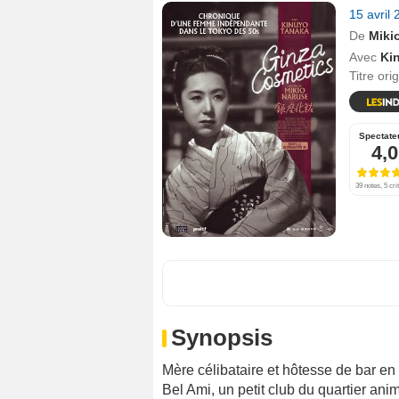
15 avril
De
Miki
Avec
Ki
Titre ori
Spectate
4,0
39 notes, 5 cri
Synopsis
Mère célibataire et hôtesse de bar en f
Bel Ami, un petit club du quartier an