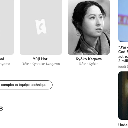
"J'ai
Gad E
actri
nai
Yûji Hori
Kyôko Kagawa
2 mil
Sayama
Rôle : Kyosuke Iwagawa
Rôle : Kyôko
jeudi 
 complet et équipe technique
s
Under