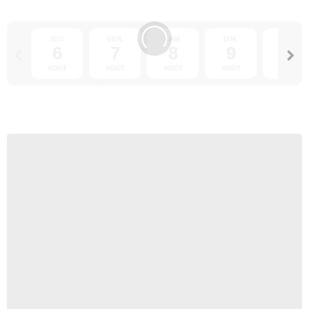
JEU.
VEN.
SAM.
DIM.
LUN.
6
7
8
9
10
AOÛT
AOÛT
AOÛT
AOÛT
AOÛT