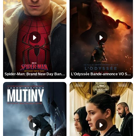
Spider-Man: Brand New Day Bande-annonce VO STFR
L'Odyssée Bande-annonce VO STFR