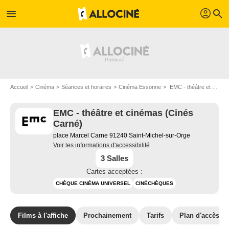
profil
menu
search
Accueil
Cinéma
Séances et horaires
Cinéma Essonne
EMC - théâtre et cinémas (Cinés Carné) à Saint-Michel-sur-Orge
EMC - théâtre et cinémas (Cinés
Carné)
place Marcel Carne 91240 Saint-Michel-sur-Orge
Voir les informations d'accessibilité
3 Salles
Cartes acceptées :
CHÈQUE CINÉMA UNIVERSEL
CINÉCHÈQUES
Films à l'affiche
Prochainement
Tarifs
Plan d'accès