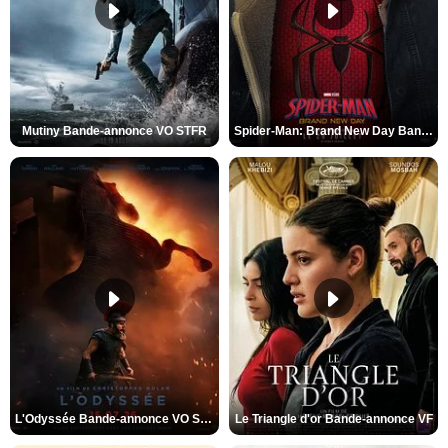
Mutiny Bande-annonce VO STFR
Spider-Man: Brand New Day Bande-annonce VO STFR
L'Odyssée Bande-annonce VO STFR
Le Triangle d'or Bande-annonce VF