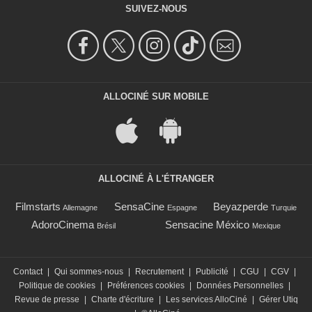
SUIVEZ-NOUS
ALLOCINÉ SUR MOBILE
ALLOCINÉ À L'ÉTRANGER
Filmstarts
SensaCine
Beyazperde
Allemagne
Espagne
Turquie
AdoroCinema
Sensacine México
Brésil
Mexique
Contact
|
Qui sommes-nous
|
Recrutement
|
Publicité
|
CGU
|
CGV
|
Politique de cookies
|
Préférences cookies
|
Données Personnelles
|
Revue de presse
|
Charte d'écriture
|
Les services AlloCiné
|
Gérer Utiq