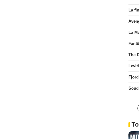
La fi
Aven
La Ma
Fant
The D
Levit
Fjord
Soud
To