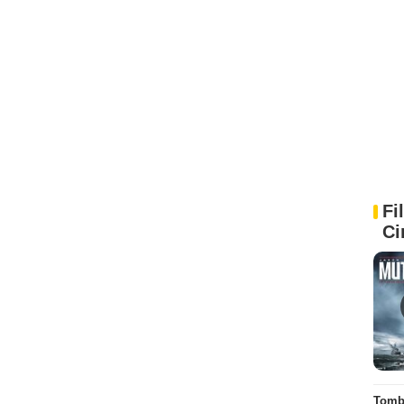
Fi
Ci
Tombé