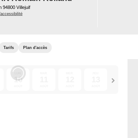
 94800 Villejuif
'accessibilité
Tarifs
Plan d'accès
LUN.
MAR.
MER.
JEU.
VEN.
10
11
12
13
14
AOÛT
AOÛT
AOÛT
AOÛT
AOÛT