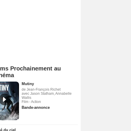
lms Prochainement au
néma
Mutiny
de Jean-François Richet
avec Jason Statham, Annabelle
Wallis
Film - Action
Bande-annonce
 du ciel