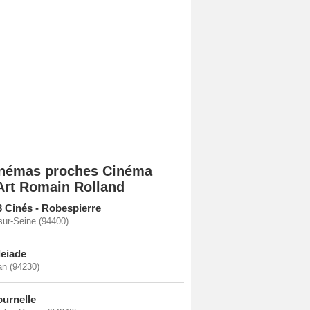
némas proches Cinéma
Art Romain Rolland
3 Cinés - Robespierre
-sur-Seine (94400)
leiade
n (94230)
ournelle