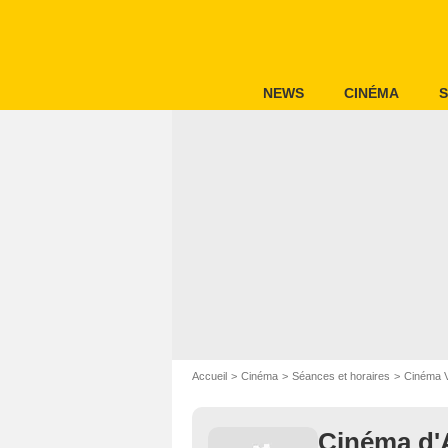
NEWS
CINÉMA
S
Accueil
Cinéma
Séances et horaires
Cinéma 
Cinéma d'