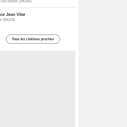
ÿ-les-Roses (94240)
ce Jean Vilar
il (94110)
Tous les cinémas proches