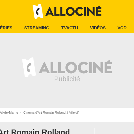
ÉRIES
STREAMING
TVACTU
VIDÉOS
VOD
Val-de-Marne
Cinéma d'Art Romain Rolland à Villejuif
Art Romain Rolland