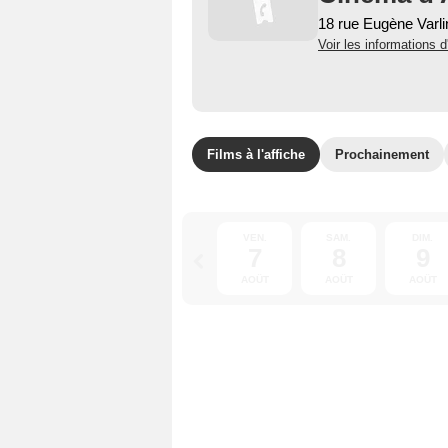
18 rue Eugène Varlin
Voir les informations d
Films à l'affiche
Prochainement
VEN.
SAM.
DIM.
7
8
9
AOÛT
AOÛT
AOÛT