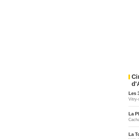
Ci
d'
Les 
Vitry
La P
Cacha
La T