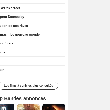
n d’Oak Street
gers: Doomsday
ison de nos rêves
ômas – Le nouveau monde
og Stars
icus
ain
Les films à venir les plus consultés
p Bandes-annonces
Mutiny Bande-annonce VO STFR
Spider-Man: Brand New Day Bande-annonce VO STFR
L'Odyssée Bande-annonce VO STFR