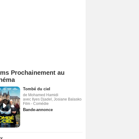
lms Prochainement au
néma
Tombé du ciel
de Mohamed Hamidi
avec Ilyes Djadel, Josiane Balasko
Film - Comédie
Bande-annonce
ny