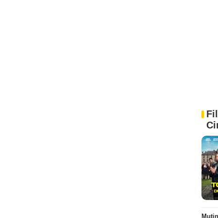
Fi
Ci
Muti