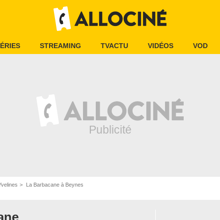
ÉRIES
STREAMING
TVACTU
VIDÉOS
VOD
velines
La Barbacane à Beynes
ane