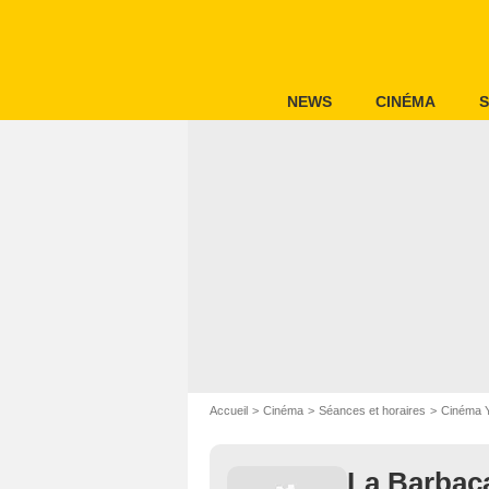
NEWS
CINÉMA
S
Accueil
Cinéma
Séances et horaires
Cinéma Y
La Barbac