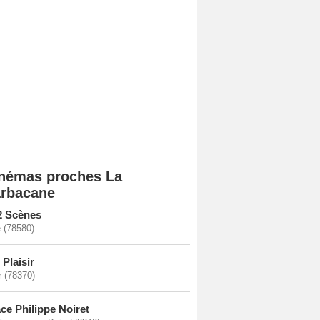
némas proches La
rbacane
2 Scènes
 (78580)
Plaisir
r (78370)
ce Philippe Noiret