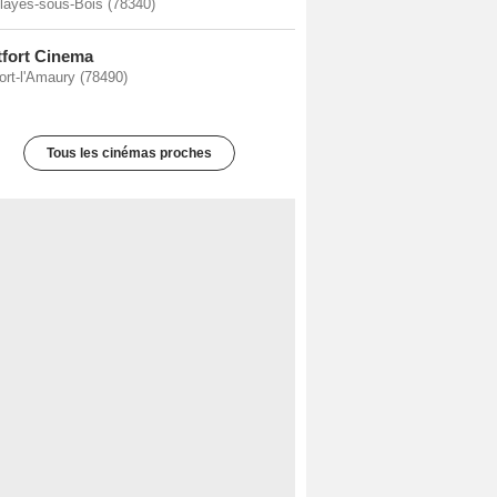
layes-sous-Bois (78340)
fort Cinema
ort-l'Amaury (78490)
Tous les cinémas proches