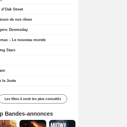
n d’Oak Street
ison de nos rêves
gers: Doomsday
ômas – Le nouveau monde
og Stars
ain
n le Juste
Les films à venir les plus consultés
p Bandes-annonces
Spider-Man: Brand New Day Bande-annonce VO STFR
L'Odyssée Bande-annonce VO STFR
Mutiny Bande-annonce VO STFR