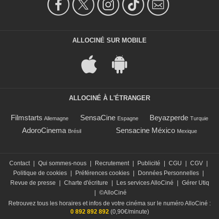
ALLOCINÉ SUR MOBILE
ALLOCINÉ À L'ÉTRANGER
Filmstarts
SensaCine
Beyazperde
Allemagne
Espagne
Turquie
AdoroCinema
Sensacine México
Brésil
Mexique
Contact
|
Qui sommes-nous
|
Recrutement
|
Publicité
|
CGU
|
CGV
|
Politique de cookies
|
Préférences cookies
|
Données Personnelles
|
Revue de presse
|
Charte d'écriture
|
Les services AlloCiné
|
Gérer Utiq
|
©AlloCiné
Retrouvez tous les horaires et infos de votre cinéma sur le numéro AlloCiné :
0 892 892 892
(0,90€/minute)