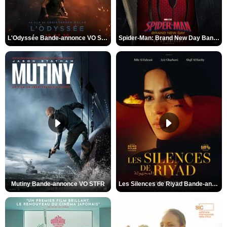
L'Odyssée Bande-annonce VO STFR
Spider-Man: Brand New Day Bande-annonce VO STFR
Mutiny Bande-annonce VO STFR
Les Silences de Riyad Bande-annonce VO STFR