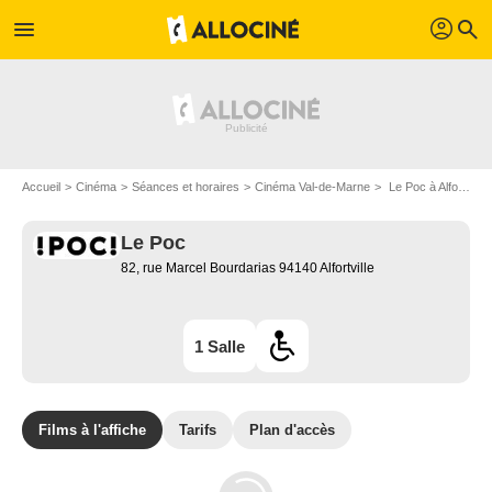
profil
menu
search
Accueil
Cinéma
Séances et horaires
Cinéma Val-de-Marne
Le Poc à Alfortville
Le Poc
82, rue Marcel Bourdarias 94140 Alfortville
1 Salle
Films à l'affiche
Tarifs
Plan d'accès