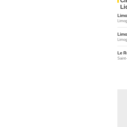
Ci
Li
Limo
Limog
Limo
Limog
Le R
Saint