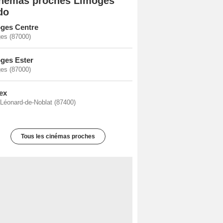
némas proches Limoges
do
ges Centre
es (87000)
ges Ester
es (87000)
ex
-Léonard-de-Noblat (87400)
Tous les cinémas proches