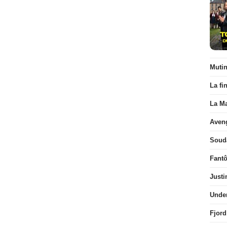
Muti
La fi
La Ma
Aven
Soud
Fant
Justi
Unde
Fjord