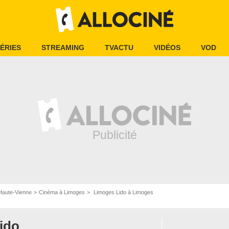
ÉRIES
STREAMING
TVACTU
VIDÉOS
VOD
Haute-Vienne
Cinéma à Limoges
Limoges Lido à Limoges
ido