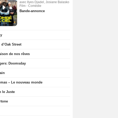
avec Ilyes Djadel, Josiane Balasko
Film - Comédie
Bande-annonce
ny
n d’Oak Street
ison de nos rêves
gers: Doomsday
ain
ômas – Le nouveau monde
n le Juste
rtone