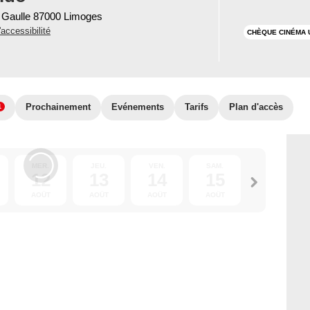
e Gaulle 87000 Limoges
'accessibilité
CHÈQUE CINÉMA 
Prochainement
Evénements
Tarifs
Plan d'accès
1
MER.
JEU.
VEN.
SAM.
DIM.
12
13
14
15
16
AOÛT
AOÛT
AOÛT
AOÛT
AOÛT