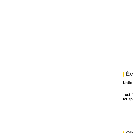
Év
Little
Tout l
tousp