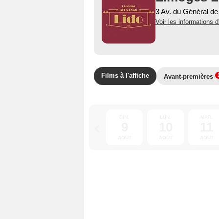
3 Av. du Général d
Voir les informations d
Films à l'affiche
Avant-premières
DIM.
LUN.
MAR.
9
10
11
AOÛT
AOÛT
AOÛT