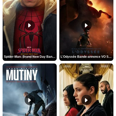
Spider-Man: Brand New Day Bande-annonce VO STFR
L'Odyssée Bande-annonce VO STFR