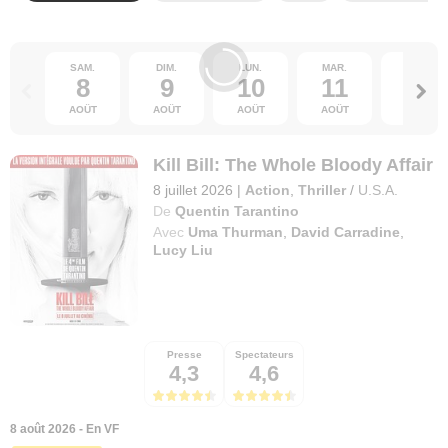
SAM.
DIM.
LUN.
MAR.
MER.
8
9
10
11
12
AOÛT
AOÛT
AOÛT
AOÛT
AOÛT
Kill Bill: The Whole Bloody Affair
8 juillet 2026
|
Action
,
Thriller
/
U.S.A.
De
Quentin Tarantino
Avec
Uma Thurman
,
David Carradine
,
Lucy Liu
Presse
Spectateurs
4,3
4,6
8 août 2026 - En VF