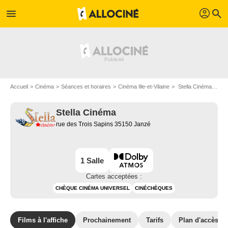
profil
menu
search
Accueil
Cinéma
Séances et horaires
Cinéma Ille-et-Vilaine
Stella Cinéma à Janzé
Stella Cinéma
rue des Trois Sapins 35150 Janzé
1 Salle
Cartes acceptées :
CHÈQUE CINÉMA UNIVERSEL
CINÉCHÈQUES
Films à l'affiche
Prochainement
Tarifs
Plan d'accès