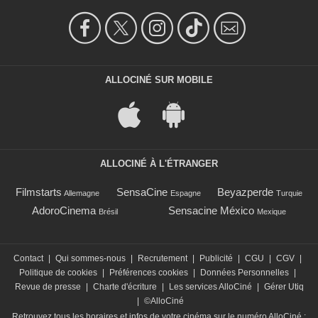
ALLOCINÉ SUR MOBILE
ALLOCINÉ À L'ÉTRANGER
Filmstarts
SensaCine
Beyazperde
Allemagne
Espagne
Turquie
AdoroCinema
Sensacine México
Brésil
Mexique
Contact
|
Qui sommes-nous
|
Recrutement
|
Publicité
|
CGU
|
CGV
|
Politique de cookies
|
Préférences cookies
|
Données Personnelles
|
Revue de presse
|
Charte d'écriture
|
Les services AlloCiné
|
Gérer Utiq
|
©AlloCiné
Retrouvez tous les horaires et infos de votre cinéma sur le numéro AlloCiné :