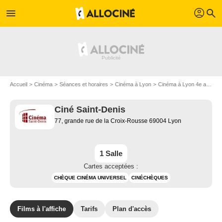
profil
menu
search
Accueil
Cinéma
Séances et horaires
Cinéma à Lyon
Cinéma à Lyon 4e arrondissement
Ciné Saint-Denis
77, grande rue de la Croix-Rousse 69004 Lyon
1 Salle
Cartes acceptées :
CHÈQUE CINÉMA UNIVERSEL
CINÉCHÈQUES
Films à l'affiche
Tarifs
Plan d'accès