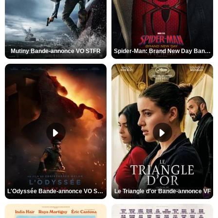
Mutiny Bande-annonce VO STFR
Spider-Man: Brand New Day Bande-annonce VO STFR
L'Odyssée Bande-annonce VO STFR
Le Triangle d'or Bande-annonce VF