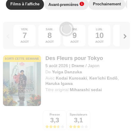
Films à l'affiche
Prochainement
T
Avant-premières
1
VEN.
SAM.
DIM.
LUN.
MAR.
7
8
9
10
11
AOÛT
AOÛT
AOÛT
AOÛT
AOÛT
Des Fleurs pour Tokyo
SORTI CETTE SEMAINE
5 août 2026
|
Drame
/
Japon
De
Yuiga Danzuka
Avec
Kodai Kurosaki
,
Ken'ichi Endô
,
Haruka Igawa
Titre original
Miharashi sedai
Presse
Spectateurs
3,3
3,1