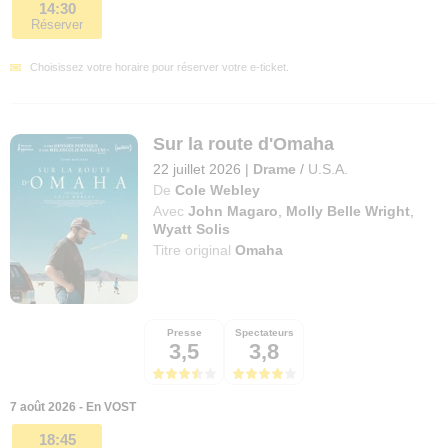
14:30
Réserver
Choisissez votre horaire pour réserver votre e-ticket.
Sur la route d'Omaha
22 juillet 2026
|
Drame
/
U.S.A.
De
Cole Webley
Avec
John Magaro
,
Molly Belle Wright
,
Wyatt Solis
Titre original
Omaha
Presse
Spectateurs
3,5
3,8
7 août 2026 - En VOST
18:45