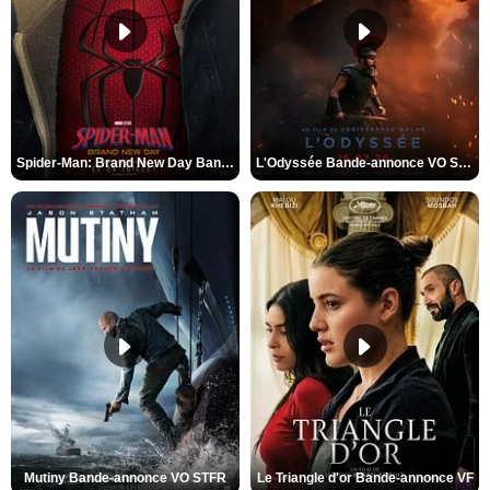
Spider-Man: Brand New Day Bande-annonce VO STFR
L'Odyssée Bande-annonce VO STFR
Mutiny Bande-annonce VO STFR
Le Triangle d'or Bande-annonce VF