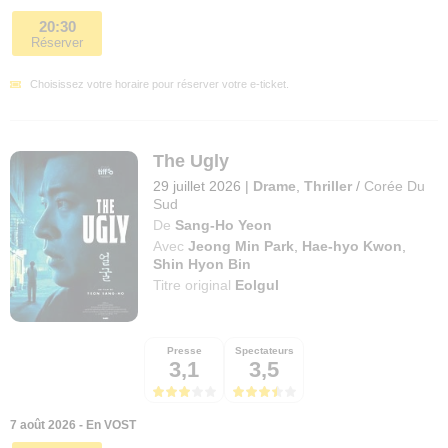
20:30
Réserver
Choisissez votre horaire pour réserver votre e-ticket.
The Ugly
29 juillet 2026
|
Drame
,
Thriller
/
Corée Du
Sud
De
Sang-Ho Yeon
Avec
Jeong Min Park
,
Hae-hyo Kwon
,
Shin Hyon Bin
Titre original
Eolgul
Presse
Spectateurs
3,1
3,5
7 août 2026 - En VOST