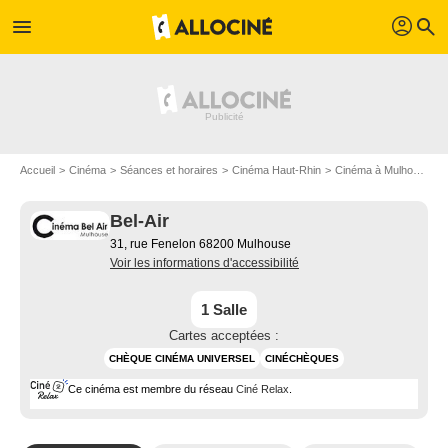
profil
menu
search
Accueil
Cinéma
Séances et horaires
Cinéma Haut-Rhin
Cinéma à Mulhouse
Bel-Air
31, rue Fenelon 68200 Mulhouse
Voir les informations d'accessibilité
1 Salle
Cartes acceptées :
CHÈQUE CINÉMA UNIVERSEL
CINÉCHÈQUES
Ce cinéma est membre du réseau
Ciné Relax
.