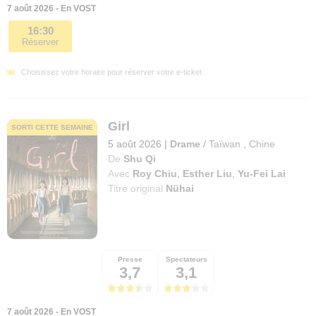
7 août 2026 - En VOST
16:30
Réserver
Choisissez votre horaire pour réserver votre e-ticket.
Girl
SORTI CETTE SEMAINE
5 août 2026
|
Drame
/
Taïwan
,
Chine
De
Shu Qi
Avec
Roy Chiu
,
Esther Liu
,
Yu-Fei Lai
Titre original
Nühai
Presse
Spectateurs
3,7
3,1
7 août 2026 - En VOST