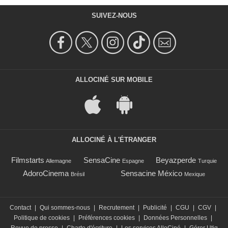
SUIVEZ-NOUS
ALLOCINÉ SUR MOBILE
ALLOCINÉ À L'ÉTRANGER
Filmstarts
SensaCine
Beyazperde
Allemagne
Espagne
Turquie
AdoroCinema
Sensacine México
Brésil
Mexique
Contact
|
Qui sommes-nous
|
Recrutement
|
Publicité
|
CGU
|
CGV
|
Politique de cookies
|
Préférences cookies
|
Données Personnelles
|