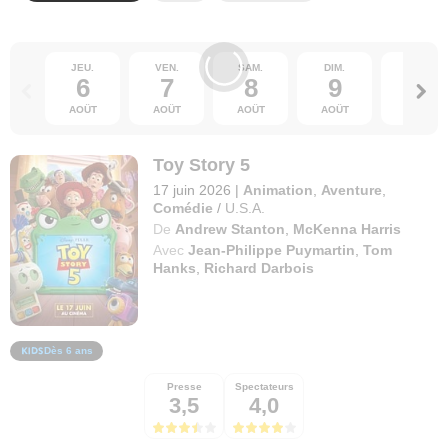
JEU.
VEN.
SAM.
DIM.
LUN.
6
7
8
9
10
AOÛT
AOÛT
AOÛT
AOÛT
AOÛT
Toy Story 5
17 juin 2026
|
Animation
,
Aventure
,
Comédie
/
U.S.A.
De
Andrew Stanton
,
McKenna Harris
Avec
Jean-Philippe Puymartin
,
Tom
Hanks
,
Richard Darbois
Dès 6 ans
Presse
Spectateurs
3,5
4,0