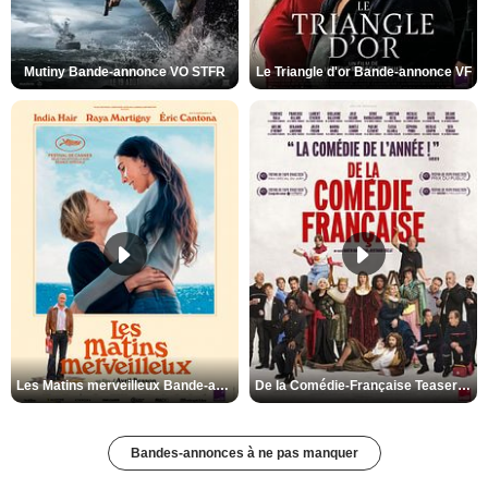
Mutiny Bande-annonce VO STFR
Le Triangle d'or Bande-annonce VF
Les Matins merveilleux Bande-annonce VF
De la Comédie-Française Teaser VF
Bandes-annonces à ne pas manquer