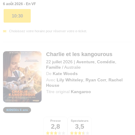
6 août 2026 - En VF
10:30
Choisissez votre horaire pour réserver votre e-ticket.
Charlie et les kangourous
22 juillet 2026
|
Aventure
,
Comédie
,
Famille
/
Australie
De
Kate Woods
Avec
Lily Whiteley
,
Ryan Corr
,
Rachel
House
Titre original
Kangaroo
Dès 6 ans
Presse
Spectateurs
2,8
3,5