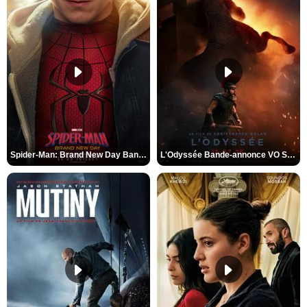
Spider-Man: Brand New Day Bande-annonce VO STFR
L'Odyssée Bande-annonce VO STFR