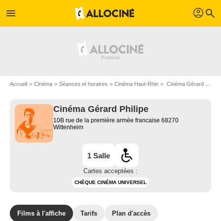
profil
menu
search
Accueil
Cinéma
Séances et horaires
Cinéma Haut-Rhin
Cinéma Gérard Philipe à Wittenheim
Cinéma Gérard Philipe
10B rue de la première armée francaise 68270
Wittenheim
1 Salle
Cartes acceptées :
CHÈQUE CINÉMA UNIVERSEL
Films à l'affiche
Tarifs
Plan d'accès