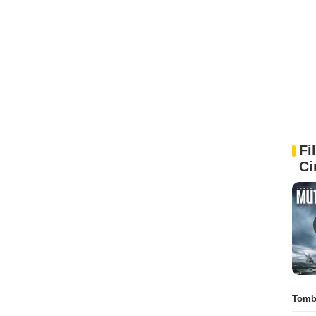
Fi
Ci
Tombé