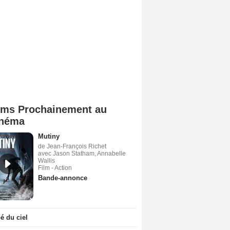
lms Prochainement au
néma
Mutiny
de Jean-François Richet
avec Jason Statham, Annabelle
Wallis
Film - Action
Bande-annonce
 du ciel