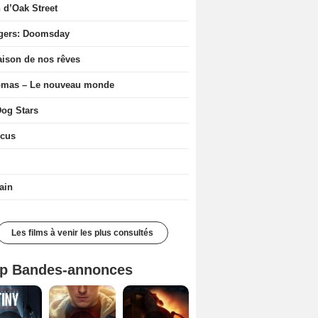
n d’Oak Street
gers: Doomsday
ison de nos rêves
ômas – Le nouveau monde
og Stars
icus
ain
Les films à venir les plus consultés
p Bandes-annonces
Mutiny Bande-annonce VO STFR
Spider-Man: Brand New Day Bande-annonce VO STFR
L'Odyssée Bande-annonce VO STFR