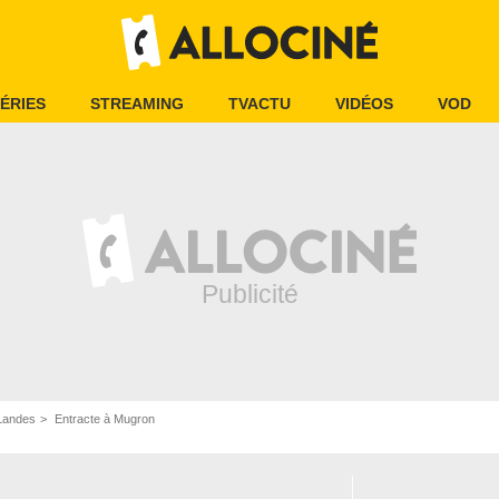
ÉRIES
STREAMING
TVACTU
VIDÉOS
VOD
Landes
Entracte à Mugron