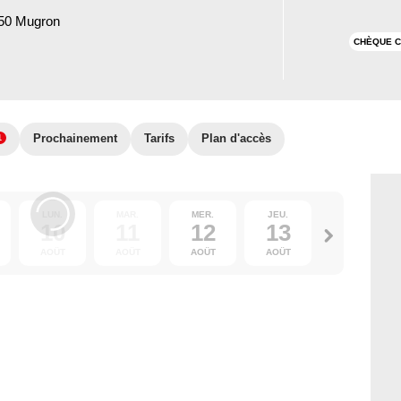
250 Mugron
CHÈQUE C
Prochainement
Tarifs
Plan d'accès
1
LUN.
MAR.
MER.
JEU.
VEN.
10
11
12
13
14
AOÛT
AOÛT
AOÛT
AOÛT
AOÛT