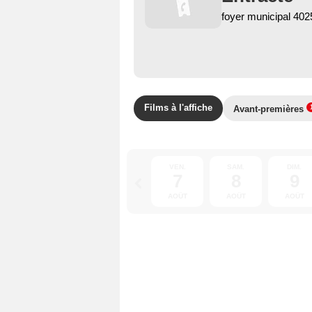
foyer municipal 40
Films à l'affiche
Avant-premières
VEN.
SAM.
DIM.
7
8
9
AOÛT
AOÛT
AOÛT