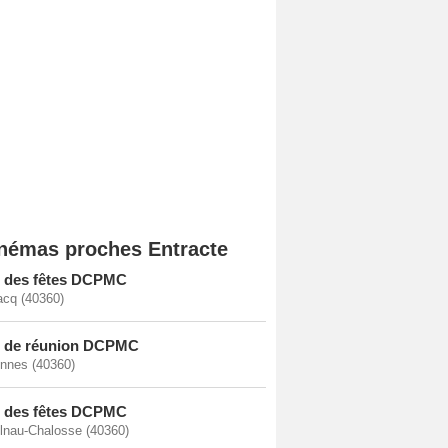
némas proches Entracte
e des fêtes DCPMC
cq (40360)
e de réunion DCPMC
nnes (40360)
e des fêtes DCPMC
lnau-Chalosse (40360)