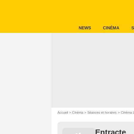
NEWS
CINÉMA
S
Accueil
Cinéma
Séances et horaires
Cinéma 
Entracte