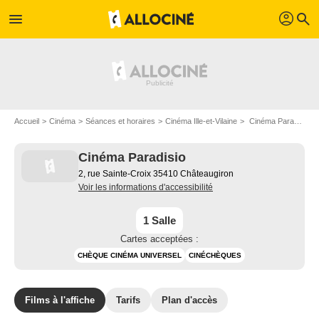
profil
menu
search
Accueil
Cinéma
Séances et horaires
Cinéma Ille-et-Vilaine
Cinéma Paradisio à Châteaugiron
Cinéma Paradisio
2, rue Sainte-Croix 35410 Châteaugiron
Voir les informations d'accessibilité
1 Salle
Cartes acceptées :
CHÈQUE CINÉMA UNIVERSEL
CINÉCHÈQUES
Films à l'affiche
Tarifs
Plan d'accès