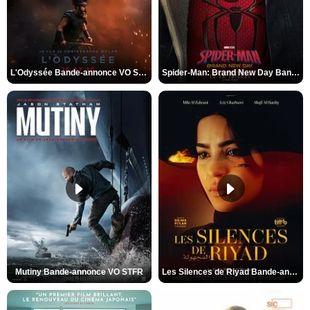
L'Odyssée Bande-annonce VO STFR
Spider-Man: Brand New Day Bande-annonce VO STFR
Mutiny Bande-annonce VO STFR
Les Silences de Riyad Bande-annonce VO STFR