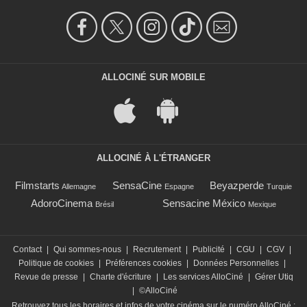
ALLOCINÉ SUR MOBILE
ALLOCINÉ À L'ÉTRANGER
Filmstarts
SensaCine
Beyazperde
Allemagne
Espagne
Turquie
AdoroCinema
Sensacine México
Brésil
Mexique
Contact
|
Qui sommes-nous
|
Recrutement
|
Publicité
|
CGU
|
CGV
|
Politique de cookies
|
Préférences cookies
|
Données Personnelles
|
Revue de presse
|
Charte d'écriture
|
Les services AlloCiné
|
Gérer Utiq
|
©AlloCiné
Retrouvez tous les horaires et infos de votre cinéma sur le numéro AlloCiné :