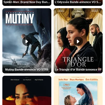
Spider-Man: Brand New Day Bande-annonce VO STFR
L'Odyssée Bande-annonce VO STFR
Mutiny Bande-annonce VO STFR
Le Triangle d'or Bande-annonce VF