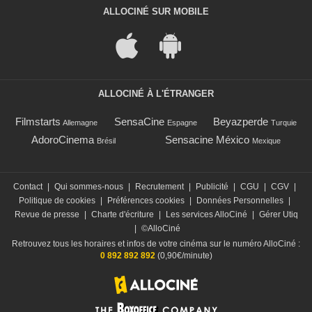
ALLOCINÉ SUR MOBILE
ALLOCINÉ À L'ÉTRANGER
Filmstarts
SensaCine
Beyazperde
Allemagne
Espagne
Turquie
AdoroCinema
Sensacine México
Brésil
Mexique
Contact
|
Qui sommes-nous
|
Recrutement
|
Publicité
|
CGU
|
CGV
|
Politique de cookies
|
Préférences cookies
|
Données Personnelles
|
Revue de presse
|
Charte d'écriture
|
Les services AlloCiné
|
Gérer Utiq
|
©AlloCiné
Retrouvez tous les horaires et infos de votre cinéma sur le numéro AlloCiné :
0 892 892 892
(0,90€/minute)