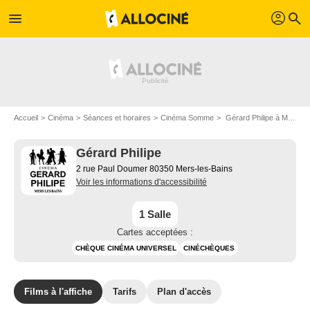
profil
menu
search
Accueil
Cinéma
Séances et horaires
Cinéma Somme
Gérard Philipe à Mers-les-Bains
Gérard Philipe
2 rue Paul Doumer 80350 Mers-les-Bains
Voir les informations d'accessibilité
1 Salle
Cartes acceptées :
CHÈQUE CINÉMA UNIVERSEL
CINÉCHÈQUES
Films à l'affiche
Tarifs
Plan d'accès