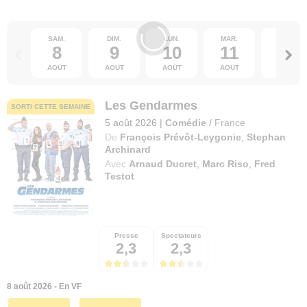
SAM.
DIM.
LUN.
MAR.
MER.
8
9
10
11
12
AOÛT
AOÛT
AOÛT
AOÛT
AOÛT
Les Gendarmes
SORTI CETTE SEMAINE
5 août 2026
|
Comédie
/
France
De
François Prévôt-Leygonie
,
Stephan
Archinard
Avec
Arnaud Ducret
,
Marc Riso
,
Fred
Testot
Presse
Spectateurs
2,3
2,3
8 août 2026 - En VF