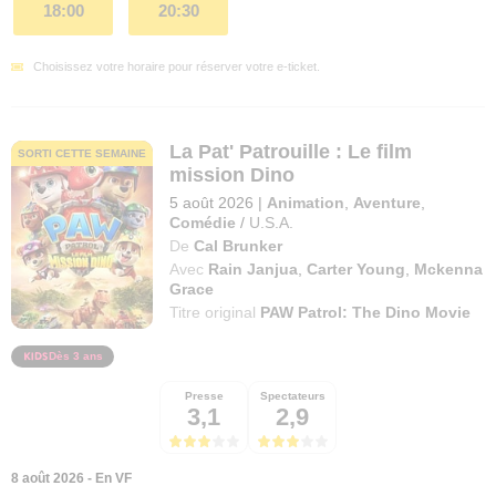
18:00
20:30
Choisissez votre horaire pour réserver votre e-ticket.
La Pat' Patrouille : Le film
SORTI CETTE SEMAINE
mission Dino
5 août 2026
|
Animation
,
Aventure
,
Comédie
/
U.S.A.
De
Cal Brunker
Avec
Rain Janjua
,
Carter Young
,
Mckenna
Grace
Titre original
PAW Patrol: The Dino Movie
Dès 3 ans
Presse
Spectateurs
3,1
2,9
8 août 2026 - En VF