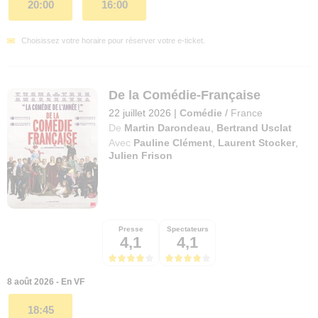
20:00
16:00
Choisissez votre horaire pour réserver votre e-ticket.
De la Comédie-Française
22 juillet 2026
|
Comédie
/
France
De
Martin Darondeau
,
Bertrand Usclat
Avec
Pauline Clément
,
Laurent Stocker
,
Julien Frison
Presse
Spectateurs
4,1
4,1
8 août 2026 - En VF
18:45