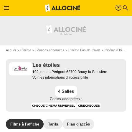
profil
menu
search
Accueil
Cinéma
Séances et horaires
Cinéma Pas-de-Calais
Cinéma à Bruay-la-Buissière
Les étoiles
102, rue du Périgord 62700 Bruay-la-Buissière
Voir les informations d'accessibilité
4 Salles
Cartes acceptées :
CHÈQUE CINÉMA UNIVERSEL
CINÉCHÈQUES
Films à l'affiche
Tarifs
Plan d'accès