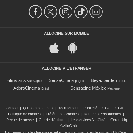
ALLOCINÉ SUR MOBILE
ALLOCINÉ À L'ÉTRANGER
Filmstarts
SensaCine
Beyazperde
Allemagne
Espagne
Turquie
AdoroCinema
Sensacine México
Brésil
Mexique
Contact
|
Qui sommes-nous
|
Recrutement
|
Publicité
|
CGU
|
CGV
|
Politique de cookies
|
Préférences cookies
|
Données Personnelles
|
Revue de presse
|
Charte d'écriture
|
Les services AlloCiné
|
Gérer Utiq
|
©AlloCiné
Retrouvez tous les horaires et infos de votre cinéma sur le numéro AlloCiné :