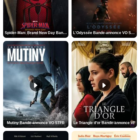
Spider-Man: Brand New Day Bande-annonce VO STFR
L'Odyssée Bande-annonce VO STFR
Mutiny Bande-annonce VO STFR
Le Triangle d'or Bande-annonce VF