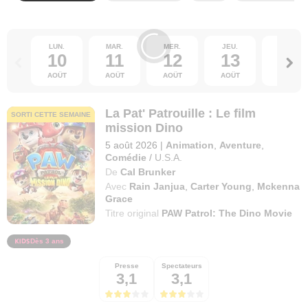
LUN.
MAR.
MER.
JEU.
VEN.
10
11
12
13
14
AOÛT
AOÛT
AOÛT
AOÛT
AOÛT
La Pat' Patrouille : Le film
SORTI CETTE SEMAINE
mission Dino
5 août 2026
|
Animation
,
Aventure
,
Comédie
/
U.S.A.
De
Cal Brunker
Avec
Rain Janjua
,
Carter Young
,
Mckenna
Grace
Titre original
PAW Patrol: The Dino Movie
Dès 3 ans
Presse
Spectateurs
3,1
3,1