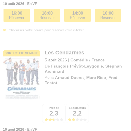
10 août 2026 - En VF
16:00
18:00
14:00
16:00
Réserver
Réserver
Réserver
Réserver
Choisissez votre horaire pour réserver votre e-ticket.
Les Gendarmes
SORTI CETTE SEMAINE
5 août 2026
|
Comédie
/
France
De
François Prévôt-Leygonie
,
Stephan
Archinard
Avec
Arnaud Ducret
,
Marc Riso
,
Fred
Testot
Presse
Spectateurs
2,3
2,2
10 août 2026 - En VF