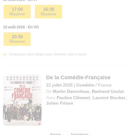
17:00
16:30
Réserver
Réserver
10 août 2026 - En VO
20:00
Réserver
Choisissez votre horaire pour réserver votre e-ticket.
De la Comédie-Française
22 juillet 2026
|
Comédie
/
France
De
Martin Darondeau
,
Bertrand Usclat
Avec
Pauline Clément
,
Laurent Stocker
,
Julien Frison
Presse
Spectateurs