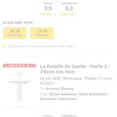
Presse
Spectateurs
3,5
4,0
10 août 2026 - En VF
20:30
13:30
Réserver
Réserver
Choisissez votre horaire pour réserver votre e-ticket.
La Bataille de Gaulle - Partie 2 :
J’écris ton nom
26 juin 2026
|
Historique
,
Thriller
/
France
,
Belgique
De
Antonin Baudry
Avec
Simon Abkarian
,
Niels Schneider
,
Anamaria Vartolomei
Presse
Spectateurs