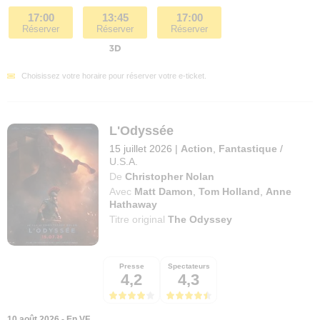
17:00
13:45
17:00
Réserver
Réserver
Réserver
Choisissez votre horaire pour réserver votre e-ticket.
L'Odyssée
15 juillet 2026
|
Action
,
Fantastique
/
U.S.A.
De
Christopher Nolan
Avec
Matt Damon
,
Tom Holland
,
Anne
Hathaway
Titre original
The Odyssey
Presse
Spectateurs
4,2
4,3
10 août 2026 - En VF