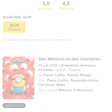
3,9
4,5
10 août 2026 - En VF
16:00
Réserver
Choisissez votre horaire pour réserver votre e-ticket.
Des Minions et des monstres
24 juin 2026
|
Animation
,
Aventure
,
Comédie
/
U.S.A.
,
France
De
Pierre Coffin
,
Patrick Delage
Avec
Pierre Coffin
,
Alexandre Astier
,
Christoph Waltz
Titre original
Minions & Monsters
Dès 6 ans