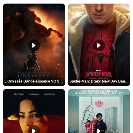
L'Odyssée Bande-annonce VO STFR
Spider-Man: Brand New Day Bande-annonce VO STFR