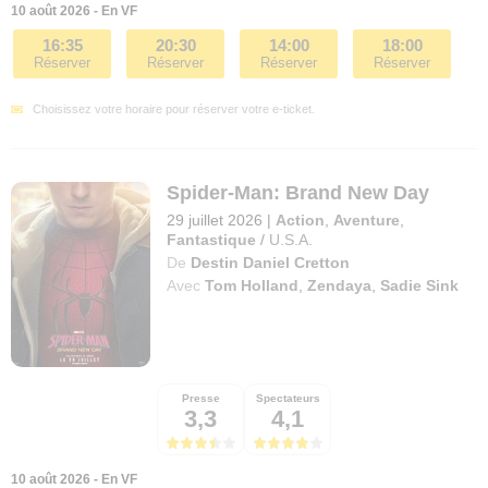
10 août 2026 - En VF
16:35
20:30
14:00
18:00
Réserver
Réserver
Réserver
Réserver
Choisissez votre horaire pour réserver votre e-ticket.
Spider-Man: Brand New Day
29 juillet 2026
|
Action
,
Aventure
,
Fantastique
/
U.S.A.
De
Destin Daniel Cretton
Avec
Tom Holland
,
Zendaya
,
Sadie Sink
Presse
Spectateurs
3,3
4,1
10 août 2026 - En VF