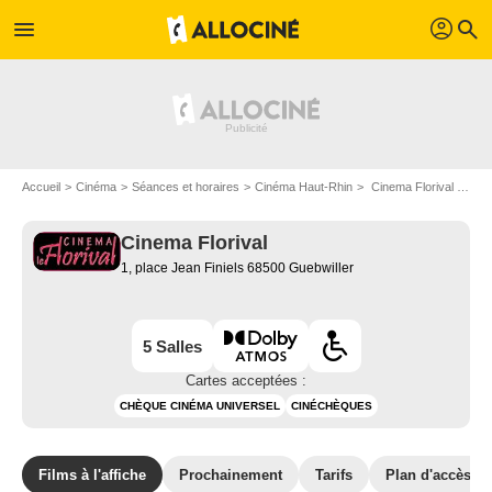
profil
menu
search
Accueil
Cinéma
Séances et horaires
Cinéma Haut-Rhin
Cinema Florival à Guebwiller
Cinema Florival
1, place Jean Finiels 68500 Guebwiller
5 Salles
Cartes acceptées :
CHÈQUE CINÉMA UNIVERSEL
CINÉCHÈQUES
Films à l'affiche
Prochainement
Tarifs
Plan d'accès