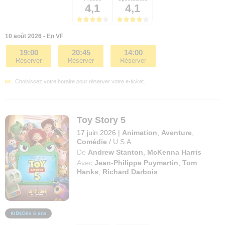
4,1
4,1
10 août 2026 - En VF
19:00
20:45
14:00
Réserver
Réserver
Réserver
Choisissez votre horaire pour réserver votre e-ticket.
Toy Story 5
17 juin 2026
|
Animation
,
Aventure
,
Comédie
/
U.S.A.
De
Andrew Stanton
,
McKenna Harris
Avec
Jean-Philippe Puymartin
,
Tom
Hanks
,
Richard Darbois
Dès 6 ans