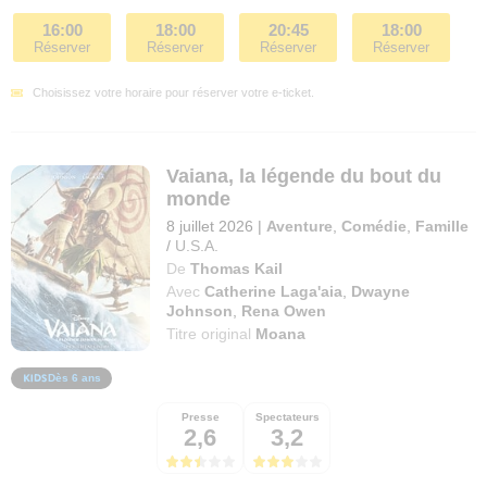
16:00
18:00
20:45
18:00
Réserver
Réserver
Réserver
Réserver
Choisissez votre horaire pour réserver votre e-ticket.
Vaiana, la légende du bout du
monde
8 juillet 2026
|
Aventure
,
Comédie
,
Famille
/
U.S.A.
De
Thomas Kail
Avec
Catherine Laga'aia
,
Dwayne
Johnson
,
Rena Owen
Titre original
Moana
Dès 6 ans
Presse
Spectateurs
2,6
3,2