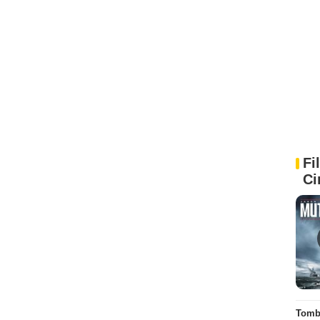
Fi
Ci
Tombé