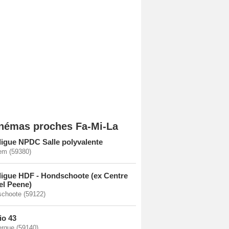
némas proches Fa-Mi-La
ligue NPDC Salle polyvalente
m (59380)
ligue HDF - Hondschoote (ex Centre
el Peene)
choote (59122)
io 43
rque (59140)