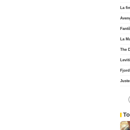
La fi
Aven
Fant
La Ma
The D
Levit
Fjord
Juste
To