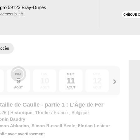
ngro 59123 Bray-Dunes
'accessibilité
CHÈQUE C
accès
DIM.
LUN.
MAR.
MER.
JEU.
9
10
11
12
13
AOÛT
AOÛT
AOÛT
AOÛT
AOÛT
aille de Gaulle - partie 1 : L'Âge de Fer
2026
|
Historique
,
Thriller
/
France
,
Belgique
onin Baudry
imon Abkarian
,
Simon Russell Beale
,
Florian Lesieur
blic avec avertissement