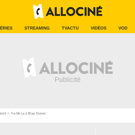
ÉRIES
STREAMING
TVACTU
VIDÉOS
VOD
Nord
Fa-Mi-La à Bray-Dunes