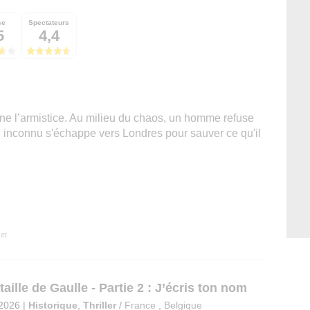
se
Spectateurs
5
4,4
gne l’armistice. Au milieu du chaos, un homme refuse
l inconnu s'échappe vers Londres pour sauver ce qu'il
et.
aille de Gaulle - Partie 2 : J’écris ton nom
 2026
|
Historique
,
Thriller
/
France
,
Belgique