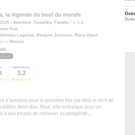
Ocin
a, la légende du bout du monde
Dunke
t 2026
|
Aventure
,
Comédie
,
Famille
/
U.S.A.
mas Kail
therine Laga'aia
,
Dwayne Johnson
,
Rena Owen
iginal
Moana
blic
s 6 ans
se
Spectateurs
6
3,2
 s’aventure pour la première fois par-delà le récif de
célèbre demi-dieu Maui, elle embarque pour un
re à son peuple de retrouver sa prospérité…