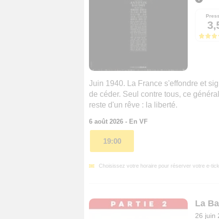
Pres
3,
Juin 1940. La France s'effondre et si
de céder. Seul contre tous, ce généra
reste d'un rêve : la liberté.
6 août 2026 - En VF
19:00
Choisissez votre horaire pour réserver votre e-tick
La Bat
26 juin