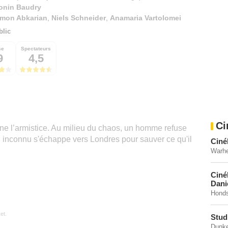
onin Baudry
imon Abkarian
,
Niels Schneider
,
Anamaria Vartolomei
blic
se
Spectateurs
9
4,5
Ci
gne l’armistice. Au milieu du chaos, un homme refuse
l inconnu s'échappe vers Londres pour sauver ce qu'il
Ciné
Warhe
Ciné
Dani
Honds
et.
Stud
Dunke