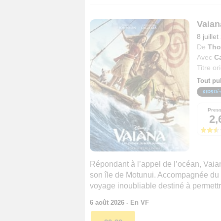
Vaian
8 juille
De
Tho
Avec
Ca
Titre or
Tout pu
Dè
Pres
2,
Répondant à l’appel de l’océan, Vaiana
son île de Motunui. Accompagnée du 
voyage inoubliable destiné à permett
6 août 2026 - En VF