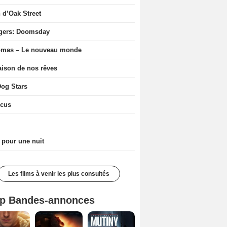
n d’Oak Street
gers: Doomsday
ômas – Le nouveau monde
ison de nos rêves
og Stars
icus
 pour une nuit
Les films à venir les plus consultés
p Bandes-annonces
Spider-Man: Brand New Day Bande-annonce VO STFR
L'Odyssée Bande-annonce VO STFR
Mutiny Bande-annonce VO STFR