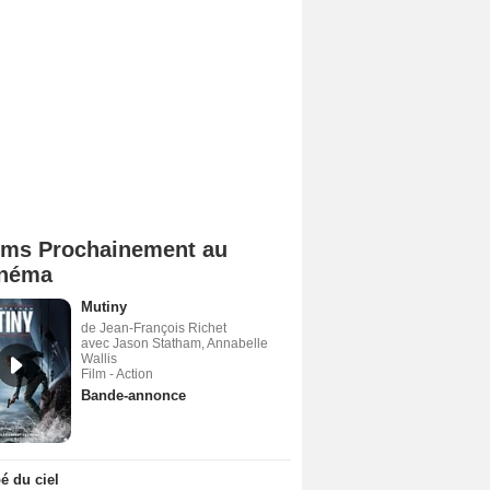
lms Prochainement au
néma
Mutiny
de Jean-François Richet
avec Jason Statham, Annabelle
Wallis
Film - Action
Bande-annonce
 du ciel