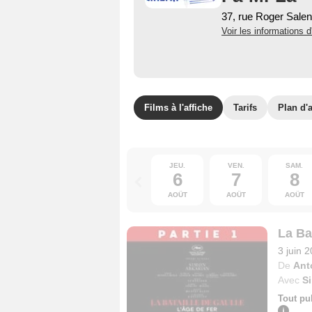
37, rue Roger Sale
Voir les informations d
Films à l'affiche
Tarifs
Plan d'
JEU.
VEN.
SAM.
6
7
8
AOÛT
AOÛT
AOÛT
La Bat
3 juin 
De
Ant
Avec
S
Tout pu