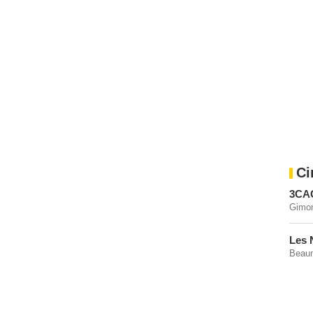
Ci
3CA
Gimon
Les 
Beaum