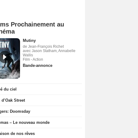
lms Prochainement au
néma
Mutiny
de Jean-François Richet
avec Jason Statham, Annabelle
Wallis
Film - Action
Bande-annonce
 du ciel
n d’Oak Street
gers: Doomsday
ômas – Le nouveau monde
ison de nos rêves