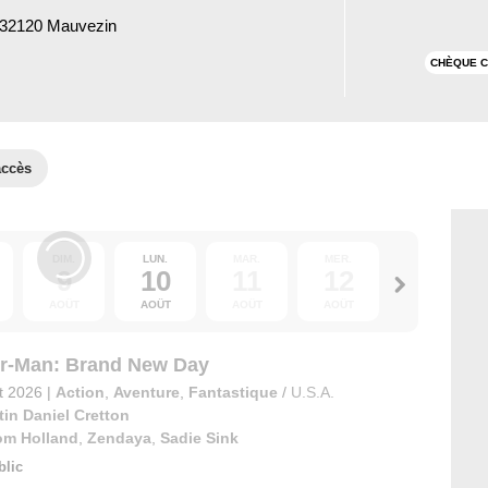
 32120 Mauvezin
CHÈQUE C
accès
DIM.
LUN.
MAR.
MER.
JEU.
9
10
11
12
13
AOÛT
AOÛT
AOÛT
AOÛT
AOÛT
r-Man: Brand New Day
et 2026
|
Action
,
Aventure
,
Fantastique
/
U.S.A.
tin Daniel Cretton
om Holland
,
Zendaya
,
Sadie Sink
blic