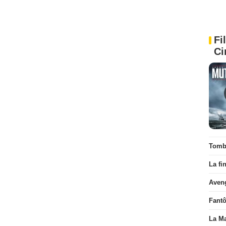
Fi
Ci
Tombé
La fi
Aven
Fant
La Ma