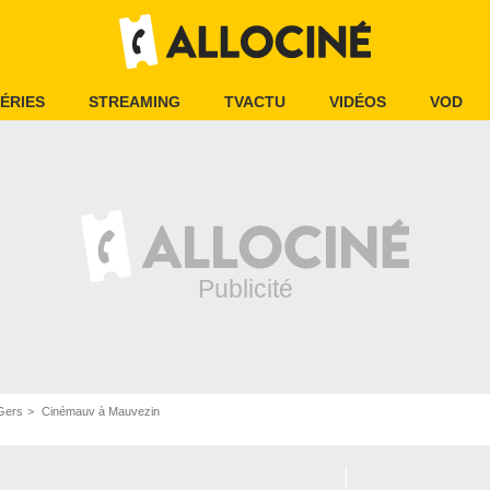
ÉRIES
STREAMING
TVACTU
VIDÉOS
VOD
Gers
Cinémauv à Mauvezin