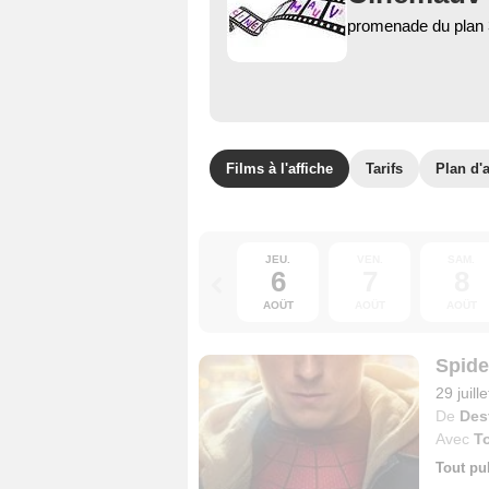
promenade du plan
Films à l'affiche
Tarifs
Plan d'
JEU.
VEN.
SAM.
6
7
8
AOÛT
AOÛT
AOÛT
Spide
29 juill
De
Des
Avec
T
Tout pu