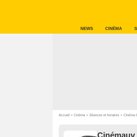
NEWS
CINÉMA
S
Accueil
Cinéma
Séances et horaires
Cinéma 
Cinémauv