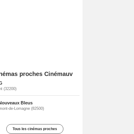
némas proches Cinémauv
G
t (32200)
Nouveaux Bleus
ont-de-Lomagne (82500)
Tous les cinémas proches