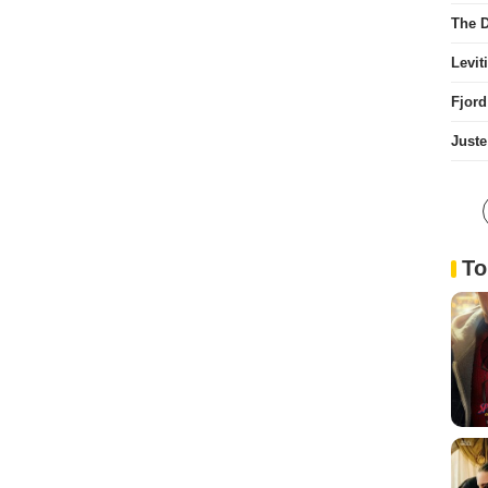
The D
Levit
Fjord
Juste
To