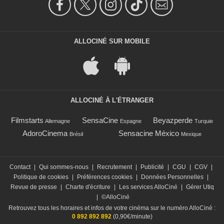
ALLOCINÉ SUR MOBILE
ALLOCINÉ À L'ÉTRANGER
Filmstarts
SensaCine
Beyazperde
Allemagne
Espagne
Turquie
AdoroCinema
Sensacine México
Brésil
Mexique
Contact
|
Qui sommes-nous
|
Recrutement
|
Publicité
|
CGU
|
CGV
|
Politique de cookies
|
Préférences cookies
|
Données Personnelles
|
Revue de presse
|
Charte d'écriture
|
Les services AlloCiné
|
Gérer Utiq
|
©AlloCiné
Retrouvez tous les horaires et infos de votre cinéma sur le numéro AlloCiné :
0 892 892 892
(0,90€/minute)