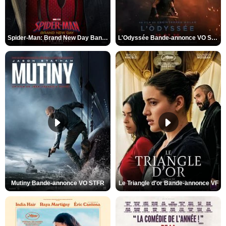
Spider-Man: Brand New Day Bande-annonce VO STFR
L'Odyssée Bande-annonce VO STFR
Mutiny Bande-annonce VO STFR
Le Triangle d'or Bande-annonce VF