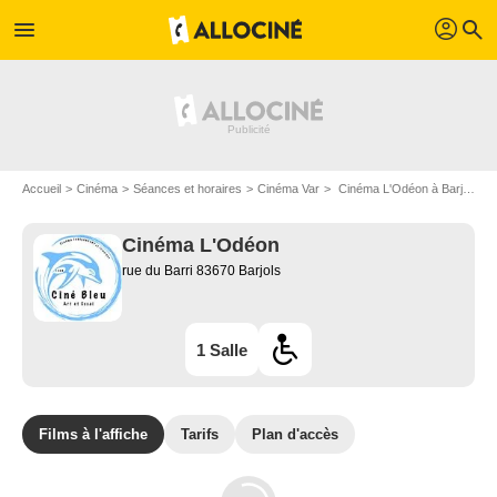
profil
menu
search
Accueil
Cinéma
Séances et horaires
Cinéma Var
Cinéma L'Odéon à Barjols
Cinéma L'Odéon
rue du Barri 83670 Barjols
1 Salle
Films à l'affiche
Tarifs
Plan d'accès