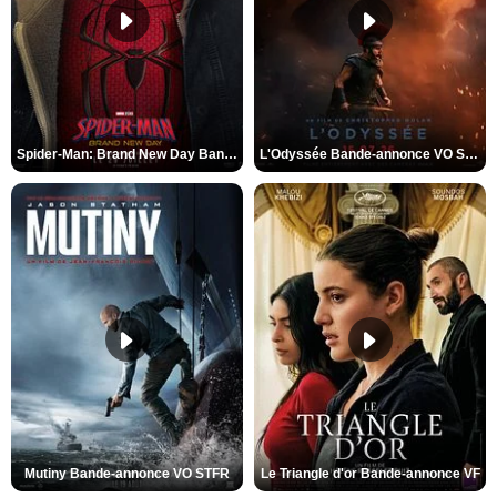
Spider-Man: Brand New Day Bande-annonce VO STFR
L'Odyssée Bande-annonce VO STFR
Mutiny Bande-annonce VO STFR
Le Triangle d'or Bande-annonce VF