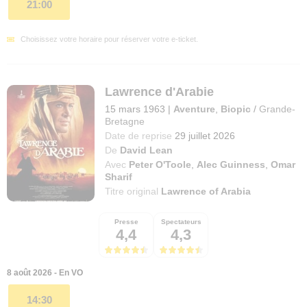
21:00
Choisissez votre horaire pour réserver votre e-ticket.
Lawrence d'Arabie
15 mars 1963
|
Aventure
,
Biopic
/
Grande-
Bretagne
Date de reprise
29 juillet 2026
De
David Lean
Avec
Peter O'Toole
,
Alec Guinness
,
Omar
Sharif
Titre original
Lawrence of Arabia
Presse
Spectateurs
4,4
4,3
8 août 2026 - En VO
14:30