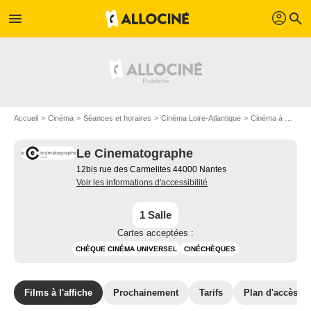
profil
menu
search
Accueil
Cinéma
Séances et horaires
Cinéma Loire-Atlantique
Cinéma à Nantes
Le Cinematographe
12bis rue des Carmelites 44000 Nantes
Voir les informations d'accessibilité
1 Salle
Cartes acceptées :
CHÈQUE CINÉMA UNIVERSEL
CINÉCHÈQUES
Films à l'affiche
Prochainement
Tarifs
Plan d'accès