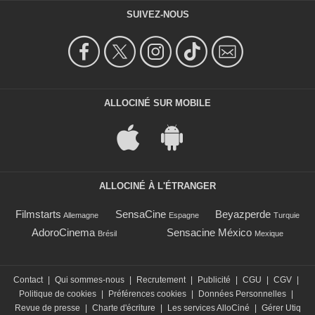
SUIVEZ-NOUS
ALLOCINÉ SUR MOBILE
ALLOCINÉ À L'ÉTRANGER
Filmstarts
SensaCine
Beyazperde
Allemagne
Espagne
Turquie
AdoroCinema
Sensacine México
Brésil
Mexique
Contact
|
Qui sommes-nous
|
Recrutement
|
Publicité
|
CGU
|
CGV
|
Politique de cookies
|
Préférences cookies
|
Données Personnelles
|
Revue de presse
|
Charte d'écriture
|
Les services AlloCiné
|
Gérer Utiq