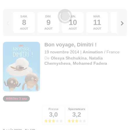
SAM.
DIM.
LUN.
MAR.
MER.
8
9
10
11
12
AOÛT
AOÛT
AOÛT
AOÛT
AOÛT
Bon voyage, Dimitri !
19 novembre 2014
|
Animation
/
France
De
Olesya Shchukina
,
Natalia
Chernysheva
,
Mohamed Fadera
Dès 3 ans
Presse
Spectateurs
3,0
3,2