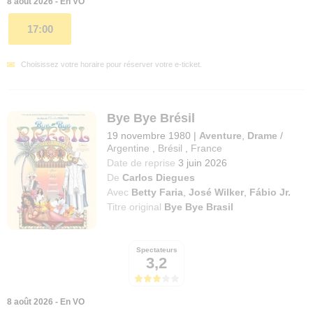
8 août 2026 - En VO
17:00
Choisissez votre horaire pour réserver votre e-ticket.
Bye Bye Brésil
19 novembre 1980
|
Aventure
,
Drame
/
Argentine
,
Brésil
,
France
Date de reprise
3 juin 2026
De
Carlos Diegues
Avec
Betty Faria
,
José Wilker
,
Fábio Jr.
Titre original
Bye Bye Brasil
Spectateurs
3,2
8 août 2026 - En VO