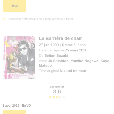
18:45
Choisissez votre horaire pour réserver votre e-ticket.
La Barrière de chair
27 juin 1990
|
Drame
/
Japon
Date de reprise
25 mars 2026
De
Seijun Suzuki
Avec
Jô Shishido
,
Yumiko Nogawa
,
Kayo
Matsuo
Titre original
Nikutai no mon
Spectateurs
3,6
8 août 2026 - En VO