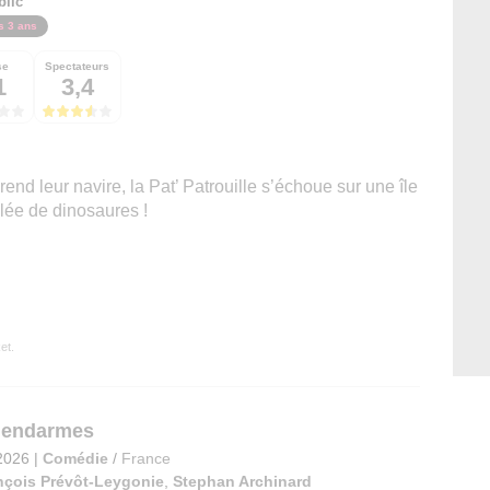
blic
s 3 ans
se
Spectateurs
1
3,4
nd leur navire, la Pat’ Patrouille s’échoue sur une île
lée de dinosaures !
et.
Gendarmes
2026
|
Comédie
/
France
nçois Prévôt-Leygonie
,
Stephan Archinard