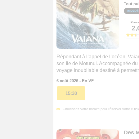
Tout pu
Dè
Pres
2,
Répondant à l’appel de l’océan, Vaiana
son île de Motunui. Accompagnée du 
voyage inoubliable destiné à permett
6 août 2026 - En VF
15:30
Choisissez votre horaire pour réserver votre e-tick
Des M