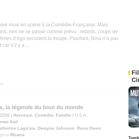
ière mise en scène à la Comédie-Française. Mais
tions, rien ne se passe comme prévu : retards, coups de
lèmes d’égo secouent la troupe. Pourtant, Nina n’a pas
ar s’il y a ...
Fi
Ci
et.
a, la légende du bout du monde
t 2026
|
Aventure
,
Comédie
,
Famille
/
U.S.A.
mas Kail
therine Laga'aia
,
Dwayne Johnson
,
Rena Owen
iginal
Moana
Tombé