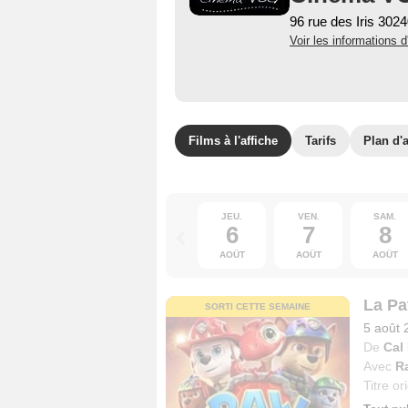
96 rue des Iris 302
Voir les informations d
Films à l'affiche
Tarifs
Plan d'
JEU.
VEN.
SAM.
6
7
8
AOÛT
AOÛT
AOÛT
La Pat
SORTI CETTE SEMAINE
5 août 
De
Cal
Avec
R
Titre or