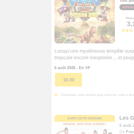
Tout pu
Dè
Pres
3,
Lorsqu’une mystérieuse tempête surpre
tropicale encore inexplorée… et peup
6 août 2026 - En VF
16:30
Choisissez votre horaire pour réserver votre e-tick
Les 
SORTI CETTE SEMAINE
5 août 
De
Fra