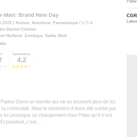
Palav
r-Man: Brand New Day
CGR 
Latte
et 2026
|
Action
,
Aventure
,
Fantastique
/
U.S.A.
tin Daniel Cretton
om Holland
,
Zendaya
,
Sadie Sink
blic
se
Spectateurs
2
4,2
 Parker Dans un monde qui ne se souvient plus de lui,
e la criminalité. Mais le sentiment d’avoir été oublié par
 lui provoque un changement chez Peter qu’il n’est
t pourtant, c’est ...