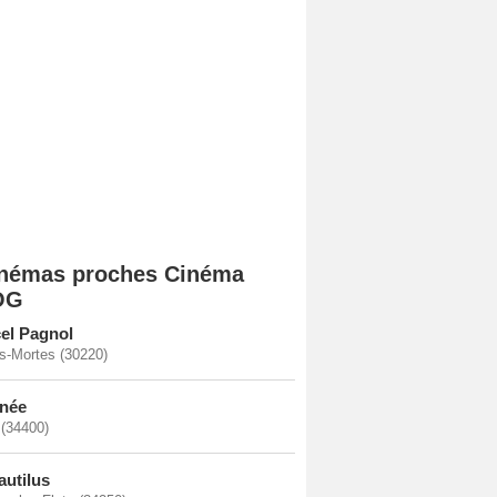
némas proches Cinéma
OG
el Pagnol
s-Mortes (30220)
née
 (34400)
autilus