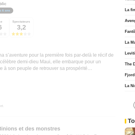
blic
La fi
s 6 ans
Aven
se
Spectateurs
6
3,2
Fant
La Ma
Levit
 s’aventure pour la première fois par-delà le récif de
célèbre demi-dieu Maui, elle embarque pour un
The D
re à son peuple de retrouver sa prospérité…
Fjord
La Ni
et.
To
inions et des monstres