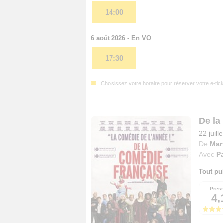
14:00
6 août 2026 - En VO
17:30
Choisissez votre horaire pour réserver votre e-tick
De la
22 juill
De
Mar
Avec
P
Tout pu
Pres
4,