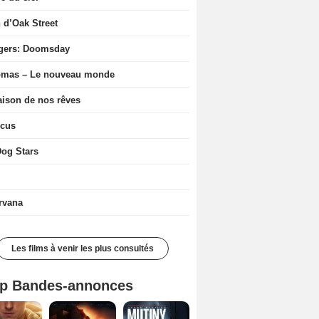
n d’Oak Street
gers: Doomsday
ômas – Le nouveau monde
ison de nos rêves
icus
og Stars
rvana
Les films à venir les plus consultés
p Bandes-annonces
Spider-Man: Brand New Day Bande-annonce VO STFR
L'Odyssée Bande-annonce VO STFR
Mutiny Bande-annonce VO STFR