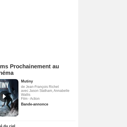
lms Prochainement au
néma
Mutiny
de Jean-François Richet
avec Jason Statham, Annabelle
Wallis
Film - Action
Bande-annonce
 du ciel