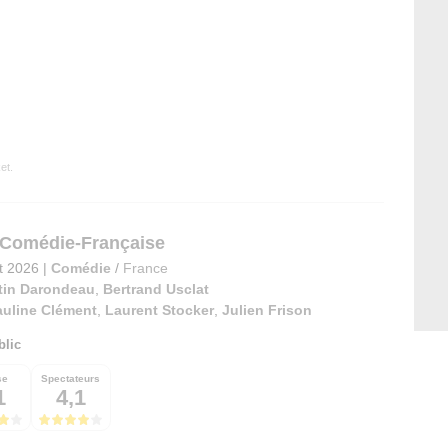
et.
 Comédie-Française
et 2026
|
Comédie
/
France
tin Darondeau
,
Bertrand Usclat
auline Clément
,
Laurent Stocker
,
Julien Frison
blic
se
Spectateurs
1
4,1