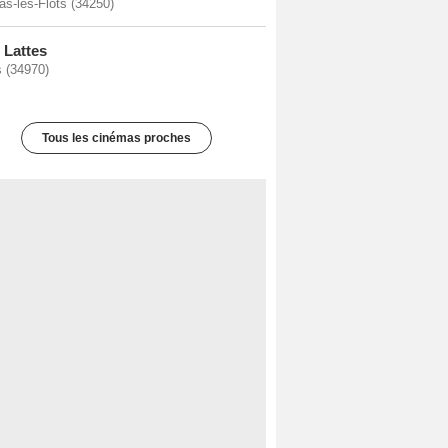
as-les-Flots (34250)
Lattes
s (34970)
Tous les cinémas proches