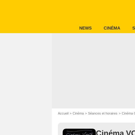
NEWS
CINÉMA
S
Accueil
Cinéma
Séances et horaires
Cinéma 
Cinéma V