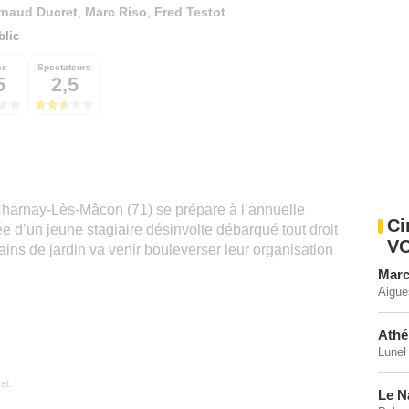
rnaud Ducret
,
Marc Riso
,
Fred Testot
blic
se
Spectateurs
5
2,5
Charnay-Lès-Mâcon (71) se prépare à l’annuelle
Ci
e d’un jeune stagiaire désinvolte débarqué tout droit
V
ains de jardin va venir bouleverser leur organisation
Marc
Aigue
Athé
Lunel
et.
Le N