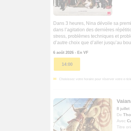
Dans 3 heures, Nina dévoile sa prem
dans l’agitation des dernières répéti
stress, problèmes techniques et prob
d’autre choix que d’aller jusqu’au bout c
6 août 2026 - En VF
14:00
Choisissez votre horaire pour réserver votre e-tick
Vaian
8 juille
De
Tho
Avec
Ca
Titre or