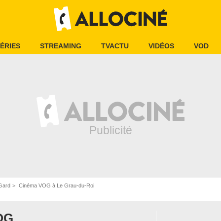
ÉRIES
STREAMING
TVACTU
VIDÉOS
VOD
Gard
Cinéma VOG à Le Grau-du-Roi
OG