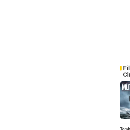
Fi
Ci
Tombé