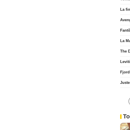
La fi
Aven
Fant
La Ma
The D
Levit
Fjord
Juste
To