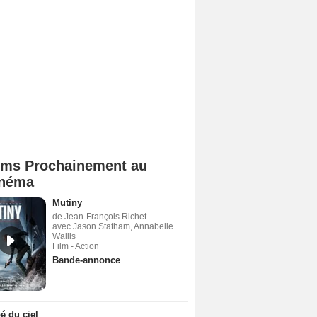
lms Prochainement au
néma
Mutiny
de Jean-François Richet
avec Jason Statham, Annabelle
Wallis
Film - Action
Bande-annonce
 du ciel