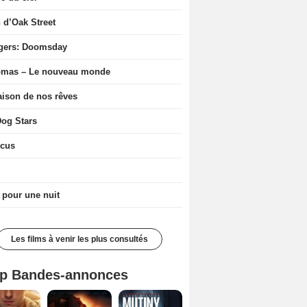
n d’Oak Street
gers: Doomsday
ômas – Le nouveau monde
ison de nos rêves
og Stars
icus
 pour une nuit
Les films à venir les plus consultés
p Bandes-annonces
Spider-Man: Brand New Day Bande-annonce VO STFR
L'Odyssée Bande-annonce VO STFR
Mutiny Bande-annonce VO STFR