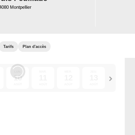
4080 Montpellier
Tarifs
Plan d'accès
LUN.
MAR.
MER.
JEU.
VEN.
10
11
12
13
14
AOÛT
AOÛT
AOÛT
AOÛT
AOÛT