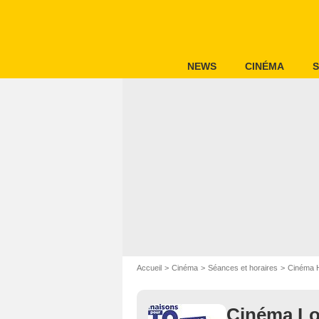
NEWS
CINÉMA
S
Accueil
Cinéma
Séances et horaires
Cinéma H
Cinéma Lo