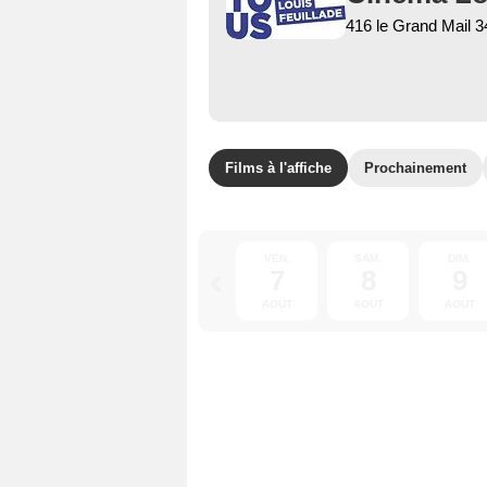
416 le Grand Mail 3
Films à l'affiche
Prochainement
VEN.
SAM.
DIM.
7
8
9
AOÛT
AOÛT
AOÛT