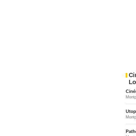
Ci
Lo
Ciné
Montp
Utop
Montp
Path