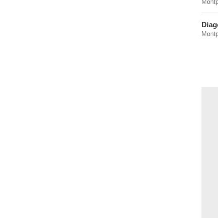
Montp
Diag
Montp