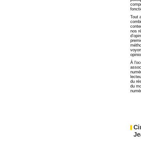
compr
fonct
Tout 
combi
conten
nos r
d’opi
premi
métho
voyon
opinio
À l'oc
assoc
numér
lecteu
du ré
du mo
numér
Ci
Je