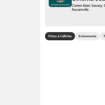
Centre Alain Savary,
Aucamville
Films à l'affiche
Evénements
T