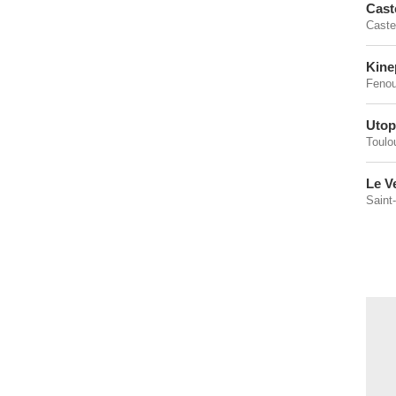
Cast
Caste
Kine
Fenoui
Utop
Toulo
Le V
Saint