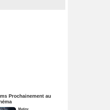
lms Prochainement au
néma
Mutiny