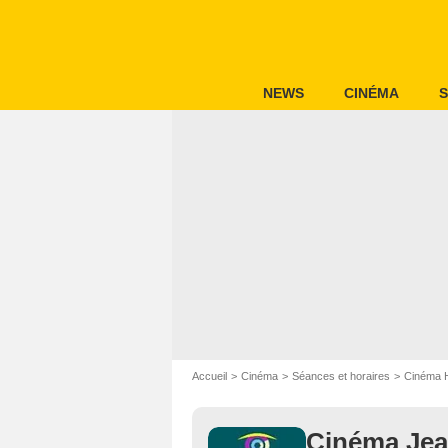
NEWS
CINÉMA
S
Accueil
Cinéma
Séances et horaires
Cinéma 
Cinéma Jea