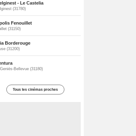
elginest - Le Castelia
lginest (31780)
polis Fenouillet
llet (31150)
ia Borderouge
use (31200)
entura
-Geniès-Bellevue (31180)
Tous les cinémas proches