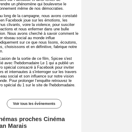
endre un phénomène qui bouleverse le
ionnement même de nos démocraties.
au long de la campagne, nous avons constaté
en Facebook joue sur les émotions, les
us clivants, voire la violence, pour susciter
éactions et nous enfermer dans une bulle
nion. Nous avons cherché à savoir comment le
er réseau social au monde influe
diquement sur ce que nous lisons, écoutons,
s, choisissons et en définitive, fabrique notre
n.
casion de la sortie de ce film, Spicee s'est
ié avec l'hebdomadaire Le 1 qui a publié un
o spécial consacré à Facebook pour inviter
rs et internautes à s'interroger sur les travers
seau social et son influence sur notre vision
nde. Pour prolonger l’enquête retrouvez le
o spécial du 1 sur le site de l'hebdomadaire.
Voir tous les événements
némas proches Cinéma
an Marais