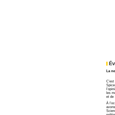
Év
La no
C’est
Spice
l’opi
les m
et de 
À l’o
avons
Scienc
polit