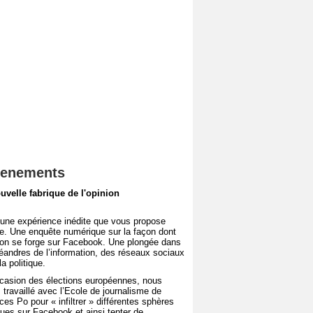
enements
uvelle fabrique de l'opinion
 une expérience inédite que vous propose
e. Une enquête numérique sur la façon dont
nion se forge sur Facebook. Une plongée dans
éandres de l’information, des réseaux sociaux
la politique.
ccasion des élections européennes, nous
 travaillé avec l’Ecole de journalisme de
es Po pour « infiltrer » différentes sphères
iques sur Facebook et ainsi tenter de