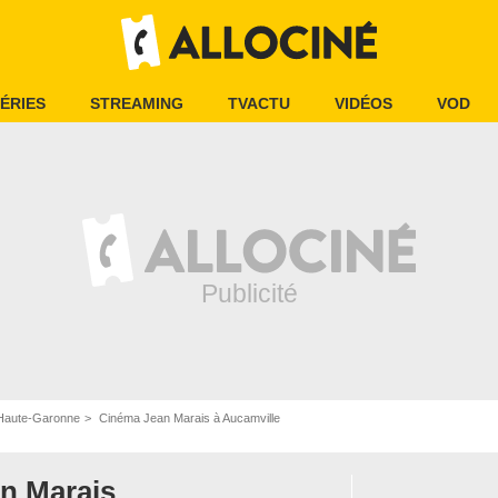
ÉRIES
STREAMING
TVACTU
VIDÉOS
VOD
Haute-Garonne
Cinéma Jean Marais à Aucamville
n Marais