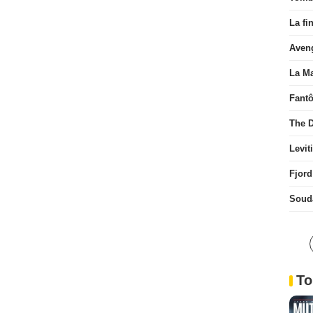
La fi
Aven
La Ma
Fant
The D
Levit
Fjord
Soud
To