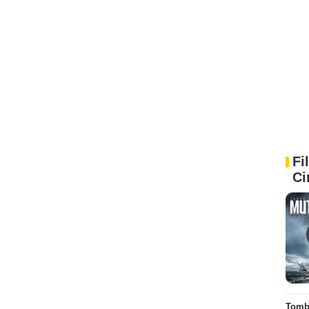
Fi
Ci
Tombé