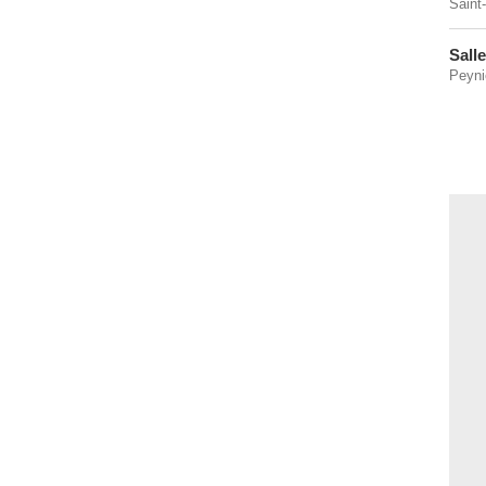
Saint
Sall
Peyni