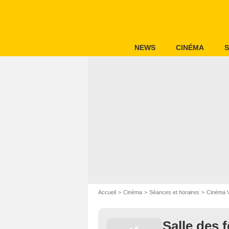
NEWS
CINÉMA
S
Accueil
Cinéma
Séances et horaires
Cinéma 
Salle des f