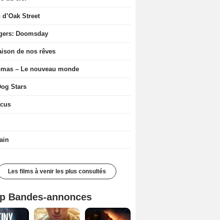
n d’Oak Street
gers: Doomsday
ison de nos rêves
ômas – Le nouveau monde
og Stars
icus
ain
Les films à venir les plus consultés
p Bandes-annonces
Mutiny Bande-annonce VO STFR
Spider-Man: Brand New Day Bande-annonce VO STFR
L'Odyssée Bande-annonce VO STFR