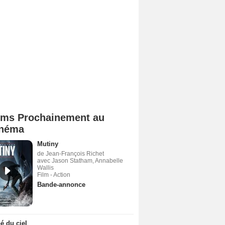
lms Prochainement au
néma
Mutiny
de Jean-François Richet
avec Jason Statham, Annabelle
Wallis
Film - Action
Bande-annonce
 du ciel