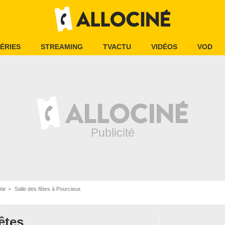
ÉRIES
STREAMING
TVACTU
VIDÉOS
VOD
Var
Salle des fêtes à Pourcieux
êtes