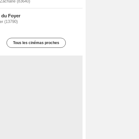
-Zacharie (83640)
e du Foyer
er (13790)
Tous les cinémas proches