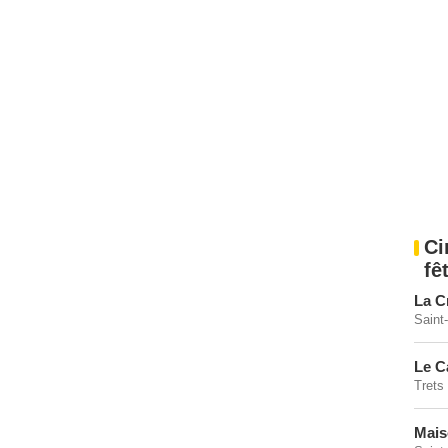
Ci
fê
La C
Saint
Le C
Trets
Mais