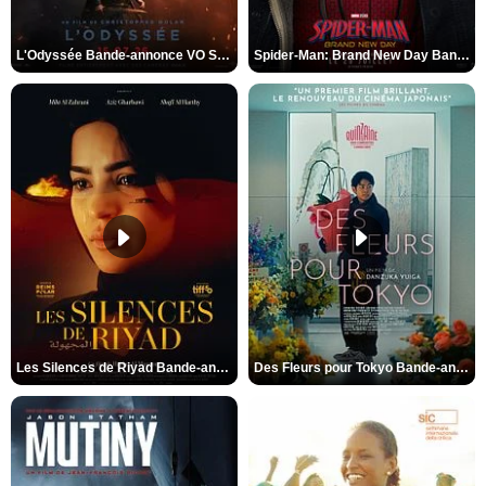
L'Odyssée Bande-annonce VO STFR
Spider-Man: Brand New Day Bande-annonce VO STFR
Les Silences de Riyad Bande-annonce VO STFR
Des Fleurs pour Tokyo Bande-annonce VO STFR