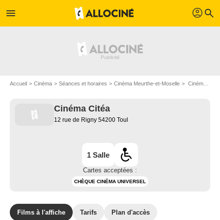
profil
menu
search
Accueil
Cinéma
Séances et horaires
Cinéma Meurthe-et-Moselle
Cinéma Citéa à Toul
Cinéma Citéa
12 rue de Rigny 54200 Toul
1 Salle
Cartes acceptées :
CHÈQUE CINÉMA UNIVERSEL
Films à l'affiche
Tarifs
Plan d'accès