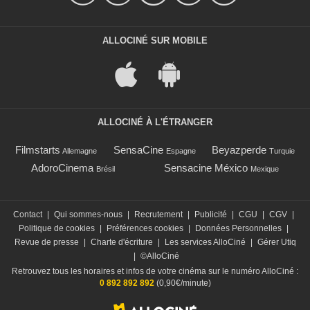
ALLOCINÉ SUR MOBILE
ALLOCINÉ À L'ÉTRANGER
Filmstarts
SensaCine
Beyazperde
Allemagne
Espagne
Turquie
AdoroCinema
Sensacine México
Brésil
Mexique
Contact
|
Qui sommes-nous
|
Recrutement
|
Publicité
|
CGU
|
CGV
|
Politique de cookies
|
Préférences cookies
|
Données Personnelles
|
Revue de presse
|
Charte d'écriture
|
Les services AlloCiné
|
Gérer Utiq
|
©AlloCiné
Retrouvez tous les horaires et infos de votre cinéma sur le numéro AlloCiné :
0 892 892 892
(0,90€/minute)