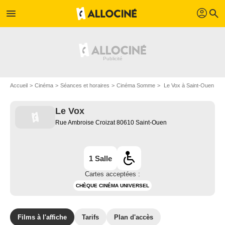
profil
menu
search
Accueil
Cinéma
Séances et horaires
Cinéma Somme
Le Vox à Saint-Ouen
Le Vox
Rue Ambroise Croizat 80610 Saint-Ouen
1 Salle
Cartes acceptées :
CHÈQUE CINÉMA UNIVERSEL
Films à l'affiche
Tarifs
Plan d'accès