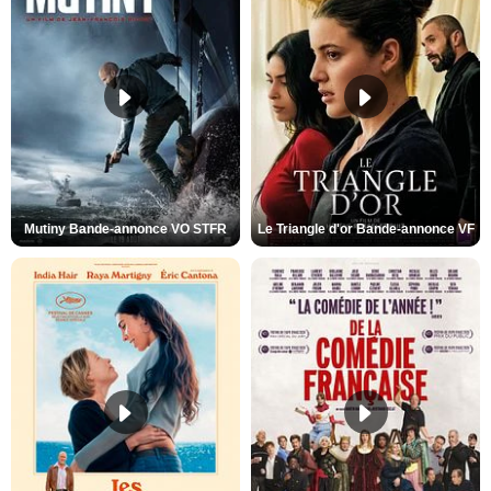
Mutiny Bande-annonce VO STFR
Le Triangle d'or Bande-annonce VF