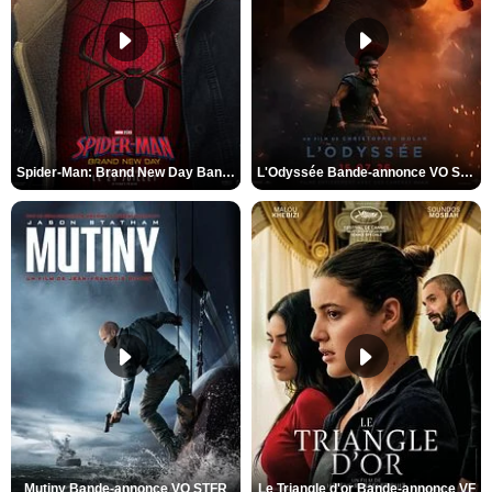
Spider-Man: Brand New Day Bande-annonce VO STFR
L'Odyssée Bande-annonce VO STFR
Mutiny Bande-annonce VO STFR
Le Triangle d'or Bande-annonce VF