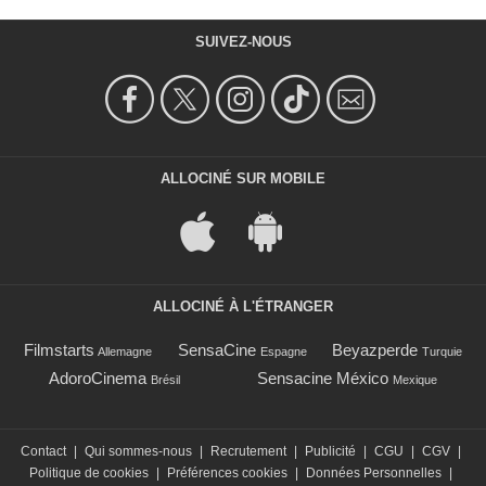
SUIVEZ-NOUS
ALLOCINÉ SUR MOBILE
ALLOCINÉ À L'ÉTRANGER
Filmstarts
SensaCine
Beyazperde
Allemagne
Espagne
Turquie
AdoroCinema
Sensacine México
Brésil
Mexique
Contact
|
Qui sommes-nous
|
Recrutement
|
Publicité
|
CGU
|
CGV
|
Politique de cookies
|
Préférences cookies
|
Données Personnelles
|